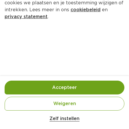
cookies we plaatsen en je toestemming wijzigen of
Neutraal Voetpomp 5L
intrekken. Lees meer in ons
cookiebeleid
en
Per Doos 1 st
privacy statement
.
5.
99
Toevoegen
Bewaar in je lijstje
Accepteer
Er is geen productinformatie
Weigeren
Zelf instellen
Over onze prijs- en productinformatie