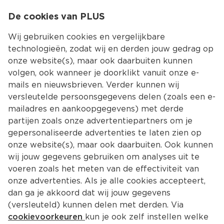
0
De cookies van PLUS
0.00
MENU
Wij gebruiken cookies en vergelijkbare
technologieën, zodat wij en derden jouw gedrag op
onze website(s), maar ook daarbuiten kunnen
Kies jouw winke
volgen, ook wanneer je doorklikt vanuit onze e-
Terug
Producten
mails en nieuwsbrieven. Verder kunnen wij
versleutelde persoonsgegevens delen (zoals een e-
mailadres en aankoopgegevens) met derde
partijen zoals onze advertentiepartners om je
gepersonaliseerde advertenties te laten zien op
onze website(s), maar ook daarbuiten. Ook kunnen
wij jouw gegevens gebruiken om analyses uit te
voeren zoals het meten van de effectiviteit van
onze advertenties. Als je alle cookies accepteert,
dan ga je akkoord dat wij jouw gegevens
(versleuteld) kunnen delen met derden. Via
cookievoorkeuren
kun je ook zelf instellen welke