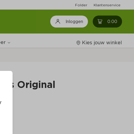
Folder
Klantenservice
0
0.00
Inloggen
er
Kies jouw winkel
Wijnshop
ls Original
Boodschappenlijstjes
r