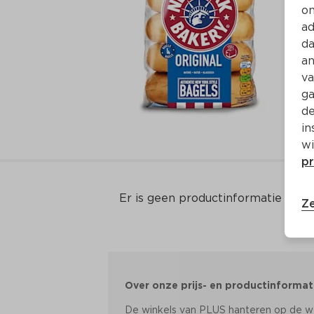
on
ad
da
an
va
ga
de
in
wi
pr
Er is geen productinformatie
Ze
Over onze prijs- en productinformat
De winkels van PLUS hanteren op de web