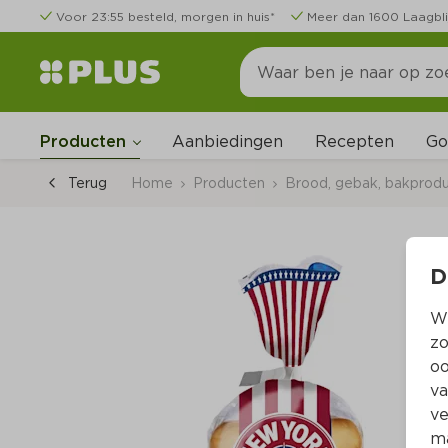
Voor 23:55 besteld, morgen in huis*
Meer dan 1600 Laagbli
Go
Producten
Aanbiedingen
Recepten
Terug
Home
Producten
Brood, gebak, bakprod
D
Wi
zo
oo
va
ve
ma