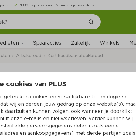
jvers
PLUS Express: over 2 uur op jouw adres
ed eten
Me
Spaaracties
Zakelijk
Winkels
ucten
Afbakbrood
Kort houdbaar afbakbrood
e cookies van PLUS
New York Bakery Bage
j gebruiken cookies en vergelijkbare technologieën,
Per Zakje 340 g  (per kilo €8.79)
dat wij en derden jouw gedrag op onze website(s), maa
k daarbuiten kunnen volgen, ook wanneer je doorklikt
2.
99
nuit onze e-mails en nieuwsbrieven. Verder kunnen wij
rsleutelde persoonsgegevens delen (zoals een e-
iladres en aankoopgegevens) met derde partijen zoals