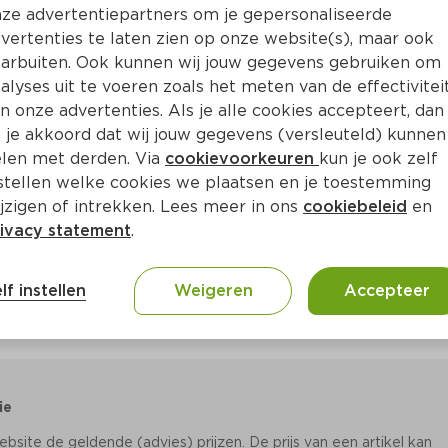
Bewaar i
Toevoegen
ze advertentiepartners om je gepersonaliseerde
vertenties te laten zien op onze website(s), maar ook
arbuiten. Ook kunnen wij jouw gegevens gebruiken om
alyses uit te voeren zoals het meten van de effectivitei
n onze advertenties. Als je alle cookies accepteert, dan
 je akkoord dat wij jouw gegevens (versleuteld) kunnen
len met derden. Via
cookievoorkeuren
kun je ook zelf
stellen welke cookies we plaatsen en je toestemming
jzigen of intrekken. Lees meer in ons
cookiebeleid
en
ivacy statement
.
lf instellen
Weigeren
Accepteer
ie
site de geldende (advies) prijzen. De prijs van een artikel kan