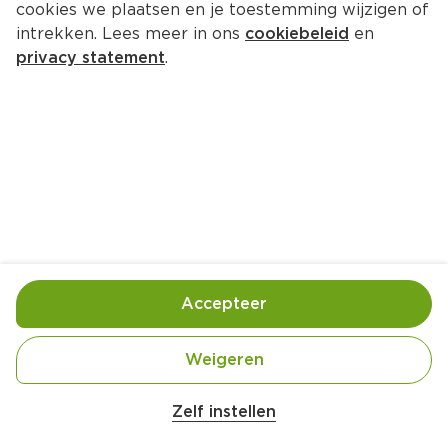
cookies we plaatsen en je toestemming wijzigen of
Nivea For Men Protect & Care 
intrekken. Lees meer in ons
cookiebeleid
en
Douchegel
privacy statement
.
Fles 250 ml  (liter €22.76)
5.
69
Toevoegen
Bewaar in je lijstje
Accepteer
Over dit product
Weigeren
Wettelijke informatie
Zelf instellen