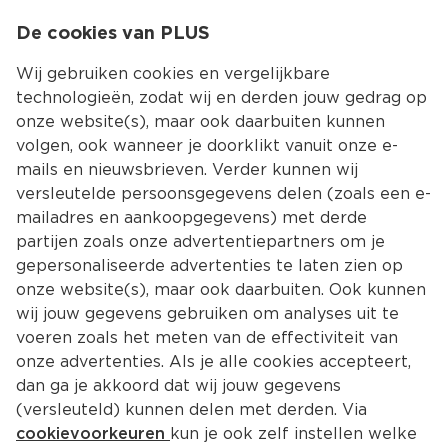
0
De cookies van PLUS
0.00
MENU
Wij gebruiken cookies en vergelijkbare
technologieën, zodat wij en derden jouw gedrag op
onze website(s), maar ook daarbuiten kunnen
Kies jouw winke
volgen, ook wanneer je doorklikt vanuit onze e-
Terug
Producten
mails en nieuwsbrieven. Verder kunnen wij
versleutelde persoonsgegevens delen (zoals een e-
mailadres en aankoopgegevens) met derde
partijen zoals onze advertentiepartners om je
gepersonaliseerde advertenties te laten zien op
onze website(s), maar ook daarbuiten. Ook kunnen
wij jouw gegevens gebruiken om analyses uit te
voeren zoals het meten van de effectiviteit van
onze advertenties. Als je alle cookies accepteert,
dan ga je akkoord dat wij jouw gegevens
(versleuteld) kunnen delen met derden. Via
cookievoorkeuren
kun je ook zelf instellen welke