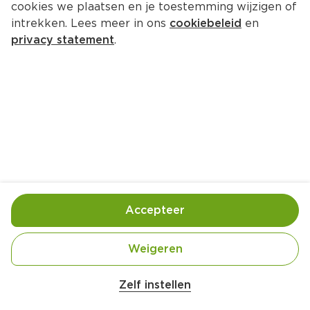
cookies we plaatsen en je toestemming wijzigen of
NJOY Sauvignon Blanc
intrekken. Lees meer in ons
cookiebeleid
en
Per Fles 750 ml  (per liter €5.72)
privacy statement
.
4.
29
Toevoegen
Bewaar in je lijstje
Accepteer
Handige informatie over dit product
Aan mensen onder 18 jaar verkopen wij geen 
Weigeren
alcohol.
Zelf instellen
Vegan