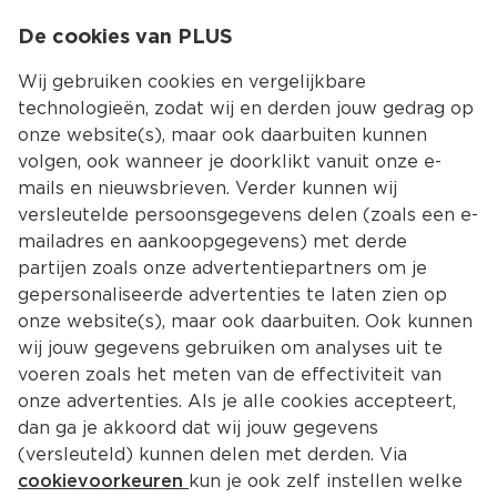
0
De cookies van PLUS
0.00
MENU
Wij gebruiken cookies en vergelijkbare
technologieën, zodat wij en derden jouw gedrag op
onze website(s), maar ook daarbuiten kunnen
Kies jouw winke
volgen, ook wanneer je doorklikt vanuit onze e-
Terug
Producten
mails en nieuwsbrieven. Verder kunnen wij
versleutelde persoonsgegevens delen (zoals een e-
mailadres en aankoopgegevens) met derde
partijen zoals onze advertentiepartners om je
gepersonaliseerde advertenties te laten zien op
onze website(s), maar ook daarbuiten. Ook kunnen
wij jouw gegevens gebruiken om analyses uit te
voeren zoals het meten van de effectiviteit van
onze advertenties. Als je alle cookies accepteert,
dan ga je akkoord dat wij jouw gegevens
(versleuteld) kunnen delen met derden. Via
cookievoorkeuren
kun je ook zelf instellen welke