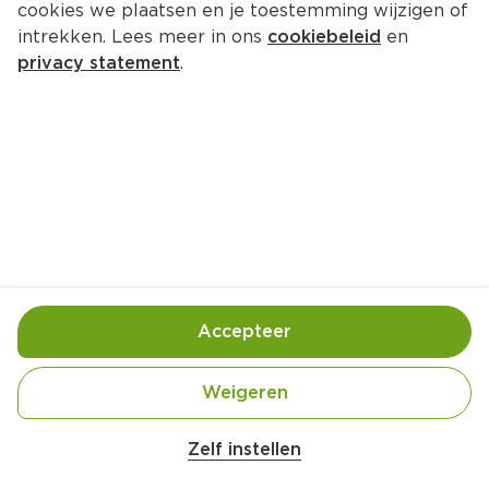
cookies we plaatsen en je toestemming wijzigen of
Not Just BBQ BBQ smoky rubs 
intrekken. Lees meer in ons
cookiebeleid
en
gift set doos met 5 rub
privacy statement
.
Per Doos 5 st  (per stuks €4.50)
22.
49
Toevoegen
Bewaar in je lijstje
Accepteer
Gebruik- en bewaarinstructies
Weigeren
Belangrijke veiligheidswaarschuwing
Koel en droog bewaren.
Amogusti olijven gevuld met citroen blik 
Zelf instellen
200g
Ingrediënten