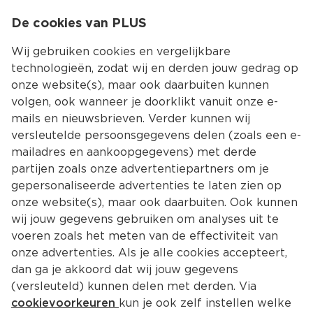
0
De cookies van PLUS
0.00
MENU
Wij gebruiken cookies en vergelijkbare
technologieën, zodat wij en derden jouw gedrag op
onze website(s), maar ook daarbuiten kunnen
Kies jouw winke
volgen, ook wanneer je doorklikt vanuit onze e-
Terug
Producten
mails en nieuwsbrieven. Verder kunnen wij
versleutelde persoonsgegevens delen (zoals een e-
mailadres en aankoopgegevens) met derde
partijen zoals onze advertentiepartners om je
gepersonaliseerde advertenties te laten zien op
onze website(s), maar ook daarbuiten. Ook kunnen
wij jouw gegevens gebruiken om analyses uit te
voeren zoals het meten van de effectiviteit van
onze advertenties. Als je alle cookies accepteert,
dan ga je akkoord dat wij jouw gegevens
(versleuteld) kunnen delen met derden. Via
cookievoorkeuren
kun je ook zelf instellen welke