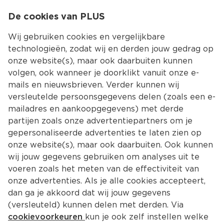
0
De cookies van PLUS
0.00
MENU
Wij gebruiken cookies en vergelijkbare
technologieën, zodat wij en derden jouw gedrag op
onze website(s), maar ook daarbuiten kunnen
Kies jouw winke
volgen, ook wanneer je doorklikt vanuit onze e-
Terug
Producten
mails en nieuwsbrieven. Verder kunnen wij
versleutelde persoonsgegevens delen (zoals een e-
mailadres en aankoopgegevens) met derde
partijen zoals onze advertentiepartners om je
gepersonaliseerde advertenties te laten zien op
onze website(s), maar ook daarbuiten. Ook kunnen
wij jouw gegevens gebruiken om analyses uit te
voeren zoals het meten van de effectiviteit van
onze advertenties. Als je alle cookies accepteert,
dan ga je akkoord dat wij jouw gegevens
(versleuteld) kunnen delen met derden. Via
cookievoorkeuren
kun je ook zelf instellen welke