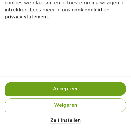
cookies we plaatsen en je toestemming wijzigen of
Oasis Appel Peer
intrekken. Lees meer in ons
cookiebeleid
en
Per Fles 500 ml  (per liter €3.90)
privacy statement
.
1.
95
Toevoegen
Bewaar in je lijstje
Accepteer
Handige informatie over dit product
PET-fles met statiegeld
Weigeren
Zelf instellen