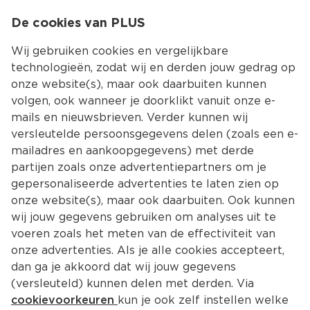
0
De cookies van PLUS
0.00
MENU
Wij gebruiken cookies en vergelijkbare
technologieën, zodat wij en derden jouw gedrag op
onze website(s), maar ook daarbuiten kunnen
Kies jouw winke
volgen, ook wanneer je doorklikt vanuit onze e-
Terug
Producten
mails en nieuwsbrieven. Verder kunnen wij
versleutelde persoonsgegevens delen (zoals een e-
mailadres en aankoopgegevens) met derde
partijen zoals onze advertentiepartners om je
gepersonaliseerde advertenties te laten zien op
onze website(s), maar ook daarbuiten. Ook kunnen
wij jouw gegevens gebruiken om analyses uit te
voeren zoals het meten van de effectiviteit van
onze advertenties. Als je alle cookies accepteert,
dan ga je akkoord dat wij jouw gegevens
(versleuteld) kunnen delen met derden. Via
cookievoorkeuren
kun je ook zelf instellen welke