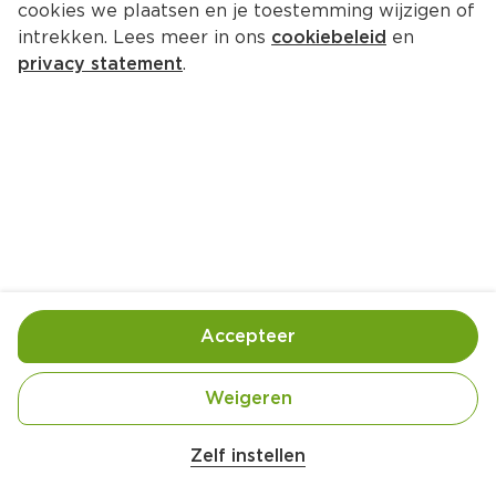
cookies we plaatsen en je toestemming wijzigen of
Odayaka Sake
intrekken. Lees meer in ons
cookiebeleid
en
Per Fles 300 ml  (per liter €22.63)
privacy statement
.
6.
79
Toevoegen
Bewaar in je lijstje
Accepteer
Handige informatie over dit product
Aan mensen onder 18 jaar verkopen wij geen 
Weigeren
alcohol.
Zelf instellen