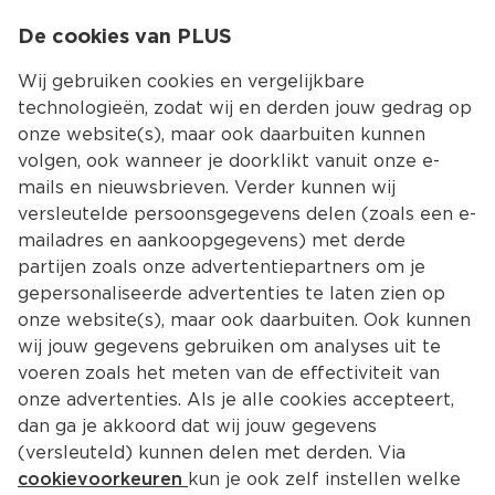
0
De cookies van PLUS
0.00
MENU
Wij gebruiken cookies en vergelijkbare
technologieën, zodat wij en derden jouw gedrag op
onze website(s), maar ook daarbuiten kunnen
Kies jouw winke
volgen, ook wanneer je doorklikt vanuit onze e-
Terug
Producten
mails en nieuwsbrieven. Verder kunnen wij
versleutelde persoonsgegevens delen (zoals een e-
mailadres en aankoopgegevens) met derde
partijen zoals onze advertentiepartners om je
gepersonaliseerde advertenties te laten zien op
onze website(s), maar ook daarbuiten. Ook kunnen
wij jouw gegevens gebruiken om analyses uit te
voeren zoals het meten van de effectiviteit van
onze advertenties. Als je alle cookies accepteert,
dan ga je akkoord dat wij jouw gegevens
(versleuteld) kunnen delen met derden. Via
cookievoorkeuren
kun je ook zelf instellen welke