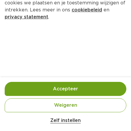
cookies we plaatsen en je toestemming wijzigen of
Ola Fruuji Pint Raspberry
intrekken. Lees meer in ons
cookiebeleid
en
Kuipje 440 ml  (liter €10.20)
privacy statement
.
4.
49
Toevoegen
Bewaar in je lijstje
Accepteer
Handige informatie over dit product
Vriesvers
Weigeren
Zelf instellen
Vegan