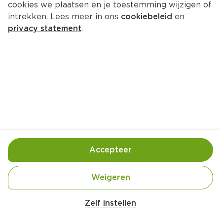
cookies we plaatsen en je toestemming wijzigen of
Old Amsterdam Original 35+ stuk 
intrekken. Lees meer in ons
cookiebeleid
en
ST 425GR
privacy statement
.
Krimp 425 g  (kilo €24.92)
10.
59
Toevoegen
Bewaar in je lijstje
Accepteer
Handige informatie over dit product
Weigeren
Weidemelk
Zelf instellen