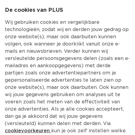
0
De cookies van PLUS
0.00
MENU
Wij gebruiken cookies en vergelijkbare
technologieën, zodat wij en derden jouw gedrag op
onze website(s), maar ook daarbuiten kunnen
Kies jouw winke
volgen, ook wanneer je doorklikt vanuit onze e-
Terug
Producten
mails en nieuwsbrieven. Verder kunnen wij
versleutelde persoonsgegevens delen (zoals een e-
mailadres en aankoopgegevens) met derde
partijen zoals onze advertentiepartners om je
gepersonaliseerde advertenties te laten zien op
onze website(s), maar ook daarbuiten. Ook kunnen
wij jouw gegevens gebruiken om analyses uit te
voeren zoals het meten van de effectiviteit van
onze advertenties. Als je alle cookies accepteert,
dan ga je akkoord dat wij jouw gegevens
(versleuteld) kunnen delen met derden. Via
cookievoorkeuren
kun je ook zelf instellen welke