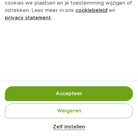
cookies we plaatsen en je toestemming wijzigen of
Olvarit 6+mnd Knijpfruit Appel 
intrekken. Lees meer in ons
cookiebeleid
en
Perzik Pompoen
privacy statement
.
Per Stazak 100 g  (per kilo €11.90)
1.
19
Toevoegen
Bewaar in je lijstje
Accepteer
Handige informatie over dit product
Weigeren
bevat van nature aanwezige suikers geen 
conserveermiddelen net zoals andere babyvoeding.

Zelf instellen
*bevat van nature aanwezige suikers