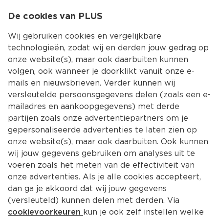
0
De cookies van PLUS
0.00
MENU
Wij gebruiken cookies en vergelijkbare
technologieën, zodat wij en derden jouw gedrag op
onze website(s), maar ook daarbuiten kunnen
Kies jouw winke
volgen, ook wanneer je doorklikt vanuit onze e-
Terug
Producten
mails en nieuwsbrieven. Verder kunnen wij
versleutelde persoonsgegevens delen (zoals een e-
mailadres en aankoopgegevens) met derde
partijen zoals onze advertentiepartners om je
gepersonaliseerde advertenties te laten zien op
onze website(s), maar ook daarbuiten. Ook kunnen
wij jouw gegevens gebruiken om analyses uit te
voeren zoals het meten van de effectiviteit van
onze advertenties. Als je alle cookies accepteert,
dan ga je akkoord dat wij jouw gegevens
(versleuteld) kunnen delen met derden. Via
cookievoorkeuren
kun je ook zelf instellen welke