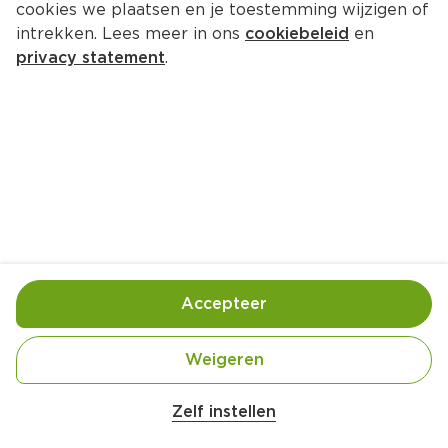
cookies we plaatsen en je toestemming wijzigen of
Olvarit 6M16 Rode 
intrekken. Lees meer in ons
cookiebeleid
en
Bietenstamppot
privacy statement
.
Per Stazak 200 g  (per kilo €7.75)
1.
55
Toevoegen
Bewaar in je lijstje
Accepteer
Handige informatie over dit product
Weigeren
Olvarit Rode Bietstamppot Kikkererwt Wortel is 
een babyhapje met natuurlijke ingrediënten voor 
Zelf instellen
baby's van 6+ mnd. De babyvoeding heeft een 