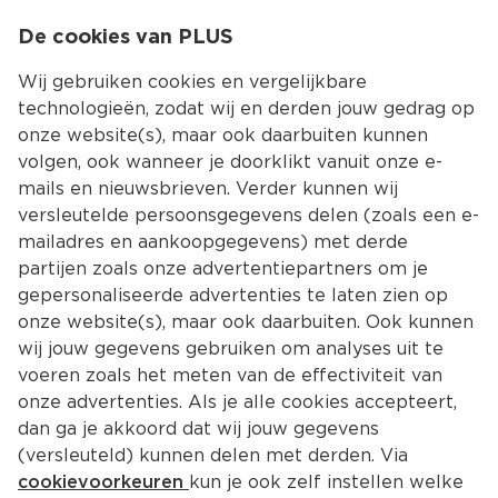
0
De cookies van PLUS
0.00
MENU
Wij gebruiken cookies en vergelijkbare
technologieën, zodat wij en derden jouw gedrag op
onze website(s), maar ook daarbuiten kunnen
Kies jouw winke
volgen, ook wanneer je doorklikt vanuit onze e-
Terug
Producten
mails en nieuwsbrieven. Verder kunnen wij
versleutelde persoonsgegevens delen (zoals een e-
mailadres en aankoopgegevens) met derde
partijen zoals onze advertentiepartners om je
gepersonaliseerde advertenties te laten zien op
onze website(s), maar ook daarbuiten. Ook kunnen
wij jouw gegevens gebruiken om analyses uit te
voeren zoals het meten van de effectiviteit van
onze advertenties. Als je alle cookies accepteert,
dan ga je akkoord dat wij jouw gegevens
(versleuteld) kunnen delen met derden. Via
cookievoorkeuren
kun je ook zelf instellen welke