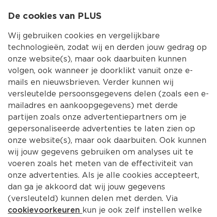
0
De cookies van PLUS
0.00
MENU
Wij gebruiken cookies en vergelijkbare
technologieën, zodat wij en derden jouw gedrag op
onze website(s), maar ook daarbuiten kunnen
Kies jouw winke
volgen, ook wanneer je doorklikt vanuit onze e-
Terug
Producten
mails en nieuwsbrieven. Verder kunnen wij
versleutelde persoonsgegevens delen (zoals een e-
mailadres en aankoopgegevens) met derde
partijen zoals onze advertentiepartners om je
gepersonaliseerde advertenties te laten zien op
onze website(s), maar ook daarbuiten. Ook kunnen
wij jouw gegevens gebruiken om analyses uit te
voeren zoals het meten van de effectiviteit van
onze advertenties. Als je alle cookies accepteert,
dan ga je akkoord dat wij jouw gegevens
(versleuteld) kunnen delen met derden. Via
cookievoorkeuren
kun je ook zelf instellen welke