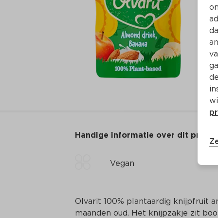
on
ad
da
an
va
ga
de
in
wi
pr
Handige informatie over dit produ
Ze
Vegan
Olvarit 100% plantaardig knijpfruit 
maanden oud. Het knijpzakje zit boord