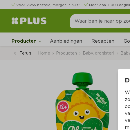
Voor 23:55 besteld, morgen in huis*
Meer dan 1600 Laagbli
Go
Producten
Aanbiedingen
Recepten
Terug
Home
Producten
Baby, drogisterij
Bab
D
Wi
zo
oo
va
ve
ma