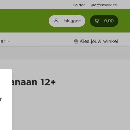
Folder
Klantenservice
0
0.00
Inloggen
er
Kies jouw winkel
Wijnshop
k banaan 12+
Boodschappenlijstjes
r