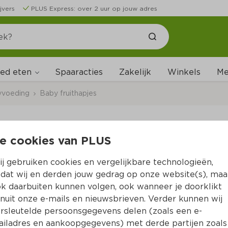
jvers
PLUS Express: over 2 uur op jouw adres
ed eten
Me
Spaaracties
Zakelijk
Winkels
yvoeding
Baby fruithapjes
e cookies van PLUS
Olvarit Amandeldrin
j gebruiken cookies en vergelijkbare technologieën,
Per Stazak 100 g 
dat wij en derden jouw gedrag op onze website(s), maa
k daarbuiten kunnen volgen, ook wanneer je doorklikt
Product niet beschikbaar bij jouw PLUS.
nuit onze e-mails en nieuwsbrieven. Verder kunnen wij
rsleutelde persoonsgegevens delen (zoals een e-
iladres en aankoopgegevens) met derde partijen zoals