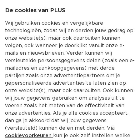
0
De cookies van PLUS
0.00
MENU
Wij gebruiken cookies en vergelijkbare
technologieën, zodat wij en derden jouw gedrag op
onze website(s), maar ook daarbuiten kunnen
Kies jouw winke
volgen, ook wanneer je doorklikt vanuit onze e-
Terug
Producten
mails en nieuwsbrieven. Verder kunnen wij
versleutelde persoonsgegevens delen (zoals een e-
mailadres en aankoopgegevens) met derde
partijen zoals onze advertentiepartners om je
gepersonaliseerde advertenties te laten zien op
onze website(s), maar ook daarbuiten. Ook kunnen
wij jouw gegevens gebruiken om analyses uit te
voeren zoals het meten van de effectiviteit van
onze advertenties. Als je alle cookies accepteert,
dan ga je akkoord dat wij jouw gegevens
(versleuteld) kunnen delen met derden. Via
cookievoorkeuren
kun je ook zelf instellen welke