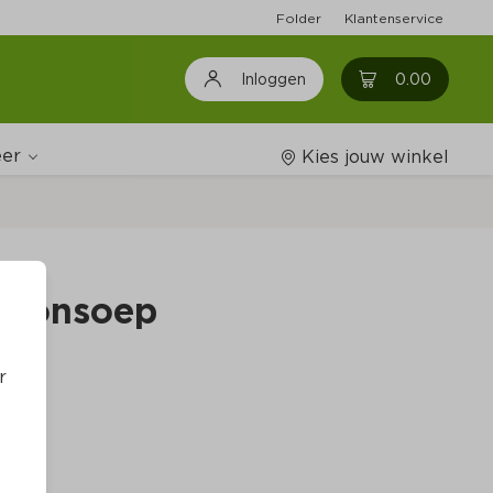
Folder
Klantenservice
0
0.00
Inloggen
er
Kies jouw winkel
Wijnshop
gnonsoep
Boodschappenlijstjes
r