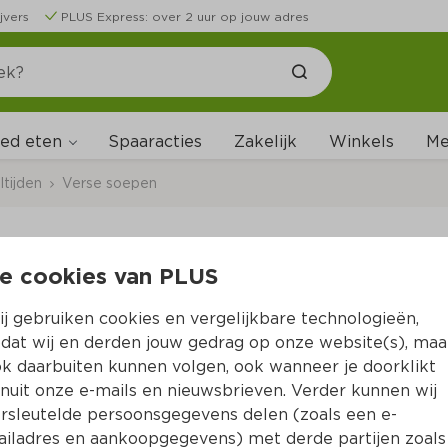
jvers
PLUS Express: over 2 uur op jouw adres
ed eten
Me
Spaaracties
Zakelijk
Winkels
tijden
Verse soepen
e cookies van PLUS
Oma's Soep Champi
j gebruiken cookies en vergelijkbare technologieën,
Per Emmer 500 ml  (per liter €7.98)
dat wij en derden jouw gedrag op onze website(s), maa
k daarbuiten kunnen volgen, ook wanneer je doorklikt
3.
99
nuit onze e-mails en nieuwsbrieven. Verder kunnen wij
rsleutelde persoonsgegevens delen (zoals een e-
iladres en aankoopgegevens) met derde partijen zoals