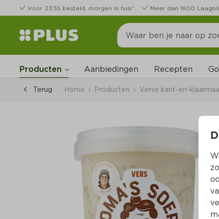
Voor 23:55 besteld, morgen in huis*
Meer dan 1600 Laagbli
Go
Producten
Aanbiedingen
Recepten
Terug
Home
Producten
Verse kant-en-klaarmaal
D
Wi
zo
oo
va
ve
ma