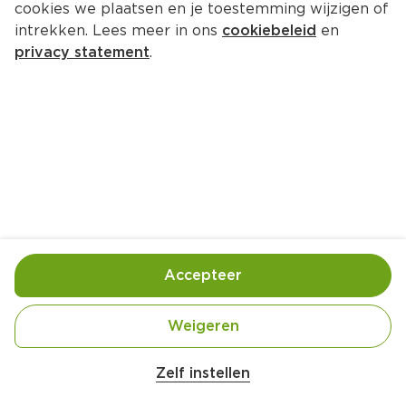
cookies we plaatsen en je toestemming wijzigen of
Onbrina Biologische Prosecco 
intrekken. Lees meer in ons
cookiebeleid
en
DOC
privacy statement
.
Doos 4500 ml  (liter €10.65)
47.
94
Toevoegen
Bewaar in je lijstje
Accepteer
Handige informatie over dit product
Weigeren
Biologisch
Zelf instellen
Aan mensen onder 18 jaar verkopen wij geen 