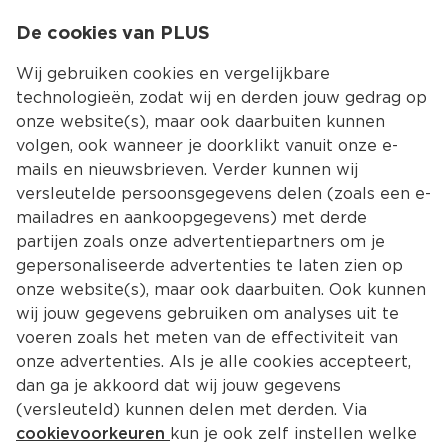
0
De cookies van PLUS
0.00
MENU
Wij gebruiken cookies en vergelijkbare
technologieën, zodat wij en derden jouw gedrag op
onze website(s), maar ook daarbuiten kunnen
Kies jouw winke
volgen, ook wanneer je doorklikt vanuit onze e-
Terug
Producten
mails en nieuwsbrieven. Verder kunnen wij
versleutelde persoonsgegevens delen (zoals een e-
mailadres en aankoopgegevens) met derde
partijen zoals onze advertentiepartners om je
gepersonaliseerde advertenties te laten zien op
onze website(s), maar ook daarbuiten. Ook kunnen
wij jouw gegevens gebruiken om analyses uit te
voeren zoals het meten van de effectiviteit van
onze advertenties. Als je alle cookies accepteert,
dan ga je akkoord dat wij jouw gegevens
(versleuteld) kunnen delen met derden. Via
cookievoorkeuren
kun je ook zelf instellen welke