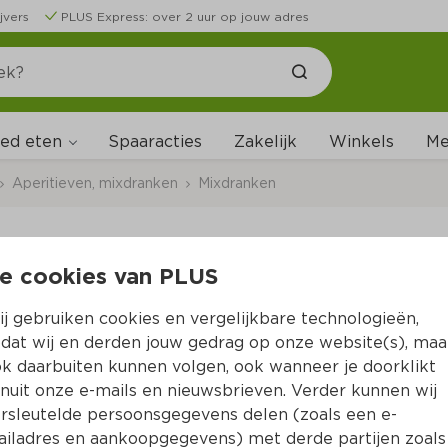
jvers
PLUS Express: over 2 uur op jouw adres
ed eten
Me
Spaaracties
Zakelijk
Winkels
Aperitieven, mixdranken
Mixdranken
e cookies van PLUS
Palm Regal Rum Col
j gebruiken cookies en vergelijkbare technologieën,
Per Blik 250 ml  (per liter €7.56)
dat wij en derden jouw gedrag op onze website(s), maa
k daarbuiten kunnen volgen, ook wanneer je doorklikt
1.
89
nuit onze e-mails en nieuwsbrieven. Verder kunnen wij
rsleutelde persoonsgegevens delen (zoals een e-
iladres en aankoopgegevens) met derde partijen zoals