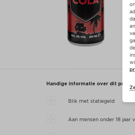
on
ad
da
an
va
ga
de
in
wi
pr
Handige informatie over dit produ
Ze
Blik met statiegeld
Aan mensen onder 18 jaar v