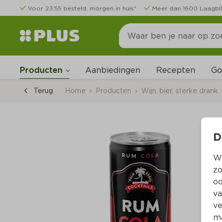
Voor 23:55 besteld, morgen in huis*
Meer dan 1600 Laagbli
Go
Producten
Aanbiedingen
Recepten
Terug
Home
Producten
Wijn, bier, sterke drank
D
Wi
zo
oo
va
ve
ma