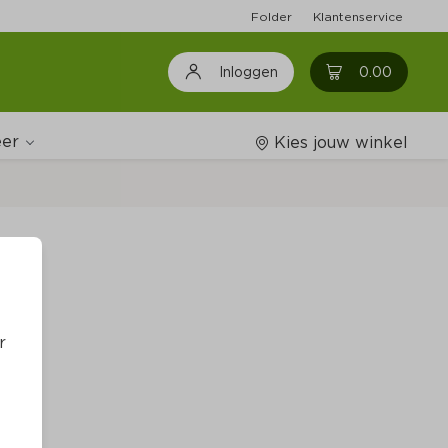
Folder
Klantenservice
0
0.00
Inloggen
er
Kies jouw winkel
Wijnshop
a
Boodschappenlijstjes
r