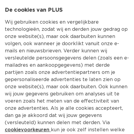
0
De cookies van PLUS
0.00
MENU
Wij gebruiken cookies en vergelijkbare
technologieën, zodat wij en derden jouw gedrag op
onze website(s), maar ook daarbuiten kunnen
Kies jouw winke
volgen, ook wanneer je doorklikt vanuit onze e-
Terug
Producten
mails en nieuwsbrieven. Verder kunnen wij
versleutelde persoonsgegevens delen (zoals een e-
mailadres en aankoopgegevens) met derde
partijen zoals onze advertentiepartners om je
gepersonaliseerde advertenties te laten zien op
onze website(s), maar ook daarbuiten. Ook kunnen
wij jouw gegevens gebruiken om analyses uit te
voeren zoals het meten van de effectiviteit van
onze advertenties. Als je alle cookies accepteert,
dan ga je akkoord dat wij jouw gegevens
(versleuteld) kunnen delen met derden. Via
cookievoorkeuren
kun je ook zelf instellen welke