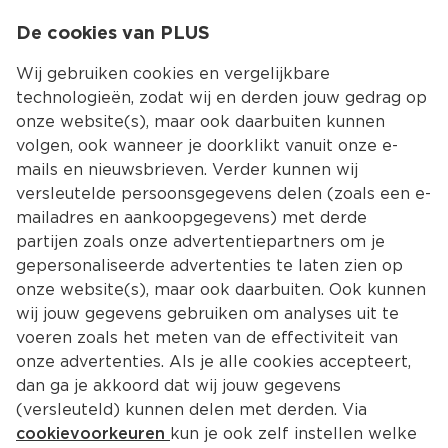
0
De cookies van PLUS
0.00
MENU
Wij gebruiken cookies en vergelijkbare
technologieën, zodat wij en derden jouw gedrag op
onze website(s), maar ook daarbuiten kunnen
Kies jouw winke
volgen, ook wanneer je doorklikt vanuit onze e-
Terug
Producten
mails en nieuwsbrieven. Verder kunnen wij
versleutelde persoonsgegevens delen (zoals een e-
mailadres en aankoopgegevens) met derde
partijen zoals onze advertentiepartners om je
gepersonaliseerde advertenties te laten zien op
onze website(s), maar ook daarbuiten. Ook kunnen
wij jouw gegevens gebruiken om analyses uit te
voeren zoals het meten van de effectiviteit van
onze advertenties. Als je alle cookies accepteert,
dan ga je akkoord dat wij jouw gegevens
(versleuteld) kunnen delen met derden. Via
cookievoorkeuren
kun je ook zelf instellen welke