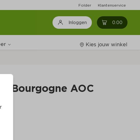
Folder
Klantenservice
0
0.00
Inloggen
er
Kies jouw winkel
Wijnshop
nay Bourgogne AOC
Boodschappenlijstjes
r