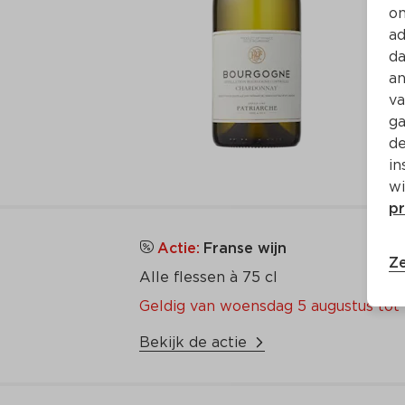
on
ad
da
an
va
ga
de
in
wi
pr
Actie:
Franse wijn
Ze
Alle flessen à 75 cl 
Geldig van woensdag 5 augustus tot 
Bekijk de actie