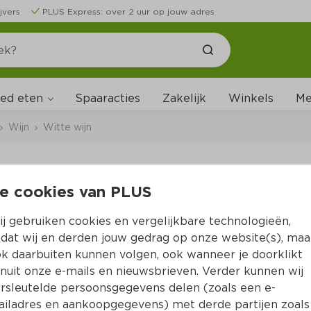
jvers
PLUS Express: over 2 uur op jouw adres
ed eten
Me
Spaaracties
Zakelijk
Winkels
Wijn
Witte wijn
e cookies van PLUS
Patriarche Chardon
j gebruiken cookies en vergelijkbare technologieën,
Per Fles 750 ml  (per liter 
€15.99
)
dat wij en derden jouw gedrag op onze website(s), maa
k daarbuiten kunnen volgen, ook wanneer je doorklikt
25 % korting
nuit onze e-mails en nieuwsbrieven. Verder kunnen wij
8.
99
11.99
rsleutelde persoonsgegevens delen (zoals een e-
iladres en aankoopgegevens) met derde partijen zoals