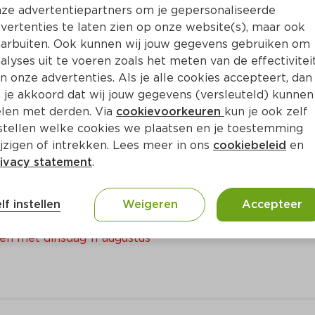
ze advertentiepartners om je gepersonaliseerde
Bewaar i
Toevoegen
vertenties te laten zien op onze website(s), maar ook
arbuiten. Ook kunnen wij jouw gegevens gebruiken om
alyses uit te voeren zoals het meten van de effectivitei
n onze advertenties. Als je alle cookies accepteert, dan
 je akkoord dat wij jouw gegevens (versleuteld) kunnen
len met derden. Via
cookievoorkeuren
kun je ook zelf
stellen welke cookies we plaatsen en je toestemming
jzigen of intrekken. Lees meer in ons
cookiebeleid
en
ivacy statement
.
lf instellen
Weigeren
Accepteer
en met dinsdag 11 augustus