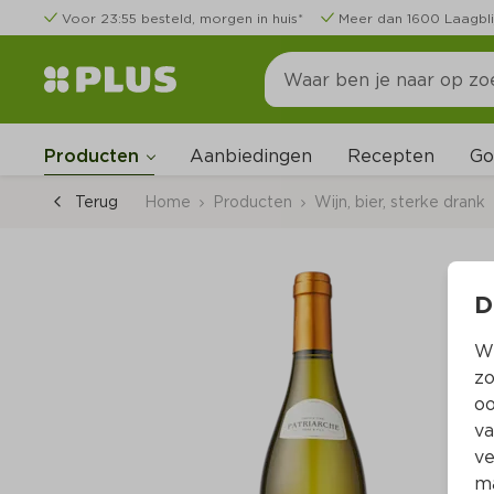
Voor 23:55 besteld, morgen in huis*
Meer dan 1600 Laagbli
Go
Producten
Aanbiedingen
Recepten
Terug
Home
Producten
Wijn, bier, sterke drank
D
Wi
zo
oo
va
ve
ma