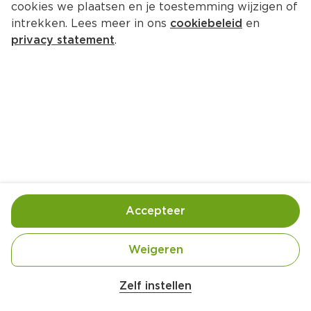
cookies we plaatsen en je toestemming wijzigen of
Patriarche Chardonnay Brut
intrekken. Lees meer in ons
cookiebeleid
en
Per Doos 4500 ml  (per liter 
€9.32
)
privacy statement
.
31.
46
41.94
Toevoegen
Bewaar in je lijstje
Actie:
Franse wijn
Accepteer
Alle flessen à 75 cl 
Geldig van woensdag 5 augustus tot en met 
Weigeren
dinsdag 11 augustus
Zelf instellen
Bekijk de actie