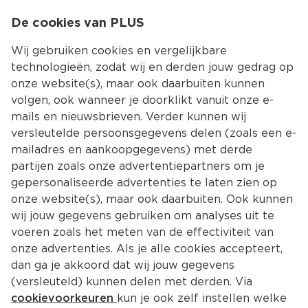
0
De cookies van PLUS
0.00
MENU
Wij gebruiken cookies en vergelijkbare
technologieën, zodat wij en derden jouw gedrag op
onze website(s), maar ook daarbuiten kunnen
Kies jouw winke
volgen, ook wanneer je doorklikt vanuit onze e-
Terug
Producten
mails en nieuwsbrieven. Verder kunnen wij
versleutelde persoonsgegevens delen (zoals een e-
mailadres en aankoopgegevens) met derde
partijen zoals onze advertentiepartners om je
gepersonaliseerde advertenties te laten zien op
onze website(s), maar ook daarbuiten. Ook kunnen
wij jouw gegevens gebruiken om analyses uit te
voeren zoals het meten van de effectiviteit van
onze advertenties. Als je alle cookies accepteert,
dan ga je akkoord dat wij jouw gegevens
(versleuteld) kunnen delen met derden. Via
cookievoorkeuren
kun je ook zelf instellen welke