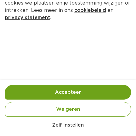
cookies we plaatsen en je toestemming wijzigen of
Paulaner Hefe-weissbier
intrekken. Lees meer in ons
cookiebeleid
en
Per Krat 5500 ml  (per liter €3.98)
privacy statement
.
21.
89
Toevoegen
Bewaar in je lijstje
Accepteer
Handige informatie over dit product
Aan mensen onder 18 jaar verkopen wij geen 
Weigeren
alcohol.
Zelf instellen
Paulaner Weissbier is een frisse, fruitige 