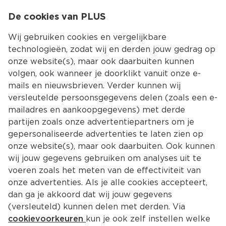
0
De cookies van PLUS
0.00
MENU
Wij gebruiken cookies en vergelijkbare
technologieën, zodat wij en derden jouw gedrag op
onze website(s), maar ook daarbuiten kunnen
Kies jouw winke
volgen, ook wanneer je doorklikt vanuit onze e-
Terug
Producten
mails en nieuwsbrieven. Verder kunnen wij
versleutelde persoonsgegevens delen (zoals een e-
mailadres en aankoopgegevens) met derde
partijen zoals onze advertentiepartners om je
gepersonaliseerde advertenties te laten zien op
onze website(s), maar ook daarbuiten. Ook kunnen
wij jouw gegevens gebruiken om analyses uit te
voeren zoals het meten van de effectiviteit van
onze advertenties. Als je alle cookies accepteert,
dan ga je akkoord dat wij jouw gegevens
(versleuteld) kunnen delen met derden. Via
cookievoorkeuren
kun je ook zelf instellen welke