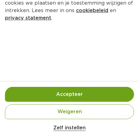
cookies we plaatsen en je toestemming wijzigen of
Pedigree Ranchos cubes rund
intrekken. Lees meer in ons
cookiebeleid
en
Per Stazak 70 g  (per kilo €37.00)
privacy statement
.
2.
59
Toevoegen
Bewaar in je lijstje
Accepteer
Handige informatie over dit product
Pedigree Ranchos Cubes Hondensnacks Rund 70g
Weigeren
Zelf instellen
Gebruik- en bewaarinstructies