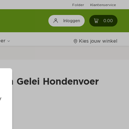
Folder
Klantenservice
0
0.00
Inloggen
er
Kies jouw winkel
Wijnshop
s in Gelei Hondenvoer
Boodschappenlijstjes
r