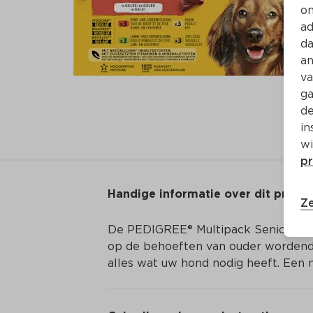
on
ad
da
an
va
ga
de
in
wi
pr
Handige informatie over dit produ
Ze
De PEDIGREE® Multipack Senior Maalt
op de behoeften van ouder wordende
alles wat uw hond nodig heeft. Een 