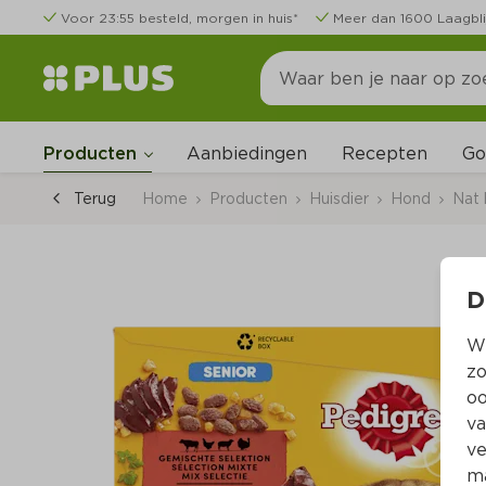
Voor 23:55 besteld, morgen in huis*
Meer dan 1600 Laagbli
Go
Producten
Aanbiedingen
Recepten
Terug
Home
Producten
Huisdier
Hond
Nat
D
Wi
zo
oo
va
ve
ma