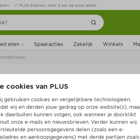
jvers
PLUS Express: over 2 uur op jouw adres
ed eten
Me
Spaaracties
Zakelijk
Winkels
 hondenvoer
e cookies van PLUS
Pedigree Senior Vlee
j gebruiken cookies en vergelijkbare technologieën,
Per Doos 12 st  (per stuks €0.50)
dat wij en derden jouw gedrag op onze website(s), maa
k daarbuiten kunnen volgen, ook wanneer je doorklikt
5.
99
nuit onze e-mails en nieuwsbrieven. Verder kunnen wij
rsleutelde persoonsgegevens delen (zoals een e-
iladres en aankoopgegevens) met derde partijen zoals