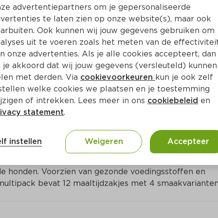
Bewaar i
Toevoegen
ze advertentiepartners om je gepersonaliseerde
vertenties te laten zien op onze website(s), maar ook
arbuiten. Ook kunnen wij jouw gegevens gebruiken om
alyses uit te voeren zoals het meten van de effectivitei
n onze advertenties. Als je alle cookies accepteert, dan
 je akkoord dat wij jouw gegevens (versleuteld) kunnen
len met derden. Via
cookievoorkeuren
kun je ook zelf
stellen welke cookies we plaatsen en je toestemming
jzigen of intrekken. Lees meer in ons
cookiebeleid
en
ivacy statement
.
ct
lf instellen
Weigeren
Accepteer
ijdzakjes bevat natvoeding in gelei, speciaal afgestem
 honden. Voorzien van gezonde voedingsstoffen en 
multipack bevat 12 maaltijdzakjes met 4 smaakvarianten