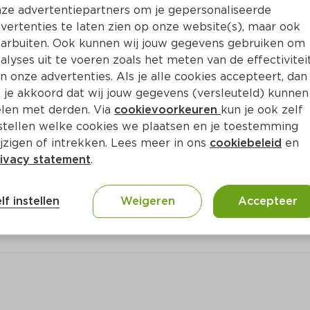
Bewaar i
Toevoegen
ze advertentiepartners om je gepersonaliseerde
vertenties te laten zien op onze website(s), maar ook
arbuiten. Ook kunnen wij jouw gegevens gebruiken om
alyses uit te voeren zoals het meten van de effectivitei
n onze advertenties. Als je alle cookies accepteert, dan
 je akkoord dat wij jouw gegevens (versleuteld) kunnen
len met derden. Via
cookievoorkeuren
kun je ook zelf
stellen welke cookies we plaatsen en je toestemming
jzigen of intrekken. Lees meer in ons
cookiebeleid
en
ivacy statement
.
ct
lf instellen
Weigeren
Accepteer
gesneden 348 gram (10 porties)