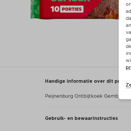
on
ad
da
an
va
ga
de
in
wi
pr
Handige informatie over dit produ
Ze
Peijnenburg Ontbijtkoek Gember on
Gebruik- en bewaarinstructies