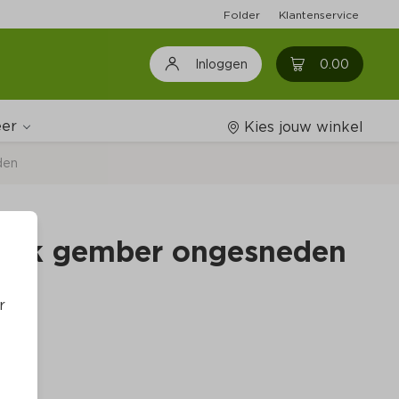
Folder
Klantenservice
0
0.00
Inloggen
er
Kies jouw winkel
den
Wijnshop
koek gember ongesneden
Boodschappenlijstjes
r