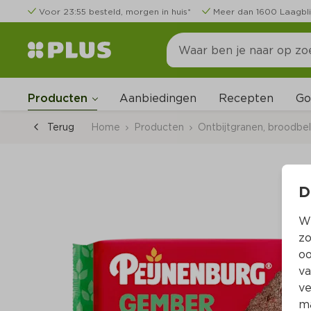
Voor 23:55 besteld, morgen in huis*
Meer dan 1600 Laagbli
Go
Producten
Aanbiedingen
Recepten
Terug
Home
Producten
Ontbijtgranen, broodbe
D
Wi
zo
oo
va
ve
ma