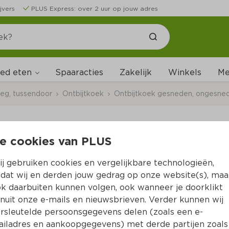
jvers
PLUS Express: over 2 uur op jouw adres
ed eten
Me
Spaaracties
Zakelijk
Winkels
leg, tussendoor
Ontbijtkoek
Ontbijtkoek gesneden, ongesne
e cookies van PLUS
Peijnenburg Ontbijt
j gebruiken cookies en vergelijkbare technologieën,
Per Wikkel 348 g  (per kilo €6.87)
dat wij en derden jouw gedrag op onze website(s), maa
k daarbuiten kunnen volgen, ook wanneer je doorklikt
2.
39
nuit onze e-mails en nieuwsbrieven. Verder kunnen wij
rsleutelde persoonsgegevens delen (zoals een e-
iladres en aankoopgegevens) met derde partijen zoals