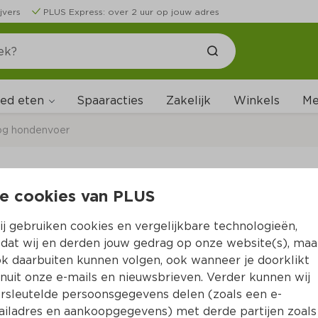
jvers
PLUS Express: over 2 uur op jouw adres
ed eten
Me
Spaaracties
Zakelijk
Winkels
og hondenvoer
e cookies van PLUS
Perfect Fit Adult - 
j gebruiken cookies en vergelijkbare technologieën,
Per Stazak 1400 g  (per kilo €5.71)
dat wij en derden jouw gedrag op onze website(s), maa
k daarbuiten kunnen volgen, ook wanneer je doorklikt
7.
99
nuit onze e-mails en nieuwsbrieven. Verder kunnen wij
rsleutelde persoonsgegevens delen (zoals een e-
iladres en aankoopgegevens) met derde partijen zoals