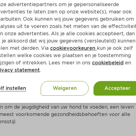
Bewaar i
Toevoegen
ze advertentiepartners om je gepersonaliseerde
vertenties te laten zien op onze website(s), maar ook
arbuiten. Ook kunnen wij jouw gegevens gebruiken om
alyses uit te voeren zoals het meten van de effectivitei
n onze advertenties. Als je alle cookies accepteert, dan
 je akkoord dat wij jouw gegevens (versleuteld) kunnen
len met derden. Via
cookievoorkeuren
kun je ook zelf
stellen welke cookies we plaatsen en je toestemming
jzigen of intrekken. Lees meer in ons
cookiebeleid
en
ivacy statement
.
ct
lf instellen
Weigeren
Accepteer
ing die ontwikkeld samen met vooraanstaande 
n om de jeugdigheid van uw hond te voeden, een leven 
 5 meest voorkomende gezondheidsbehoeften voor alle 
sstijl.
