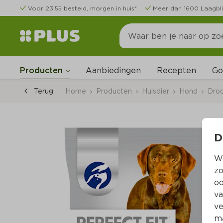
Voor 23:55 besteld, morgen in huis*
Meer dan 1600 Laagbli
Go
Producten
Aanbiedingen
Recepten
Terug
Home
Producten
Huisdier
Hond
Dro
D
Wi
zo
oo
va
ve
ma