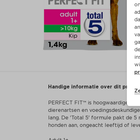
on
ad
da
an
va
ga
de
in
wi
pr
Handige informatie over dit produ
Ze
PERFECT FIT™ is hoogwaardige voed
dierenartsen en voedingsdeskundige
lang. De 'Total 5' formule pakt de
honden aan, ongeacht leeftijd of leven