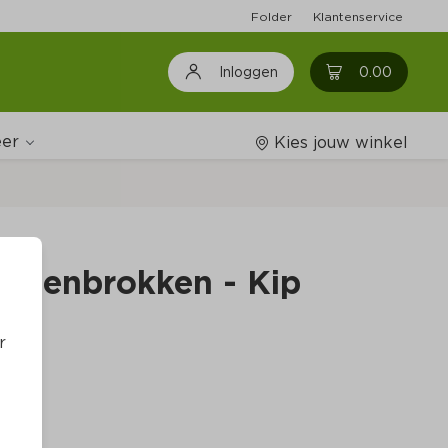
Folder
Klantenservice
0
0.00
Inloggen
er
Kies jouw winkel
Wijnshop
Hondenbrokken - Kip
Boodschappenlijstjes
r