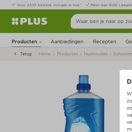
Voor 23:55 besteld, morgen in huis*
Meer dan 1600 Laagbli
Go
Producten
Aanbiedingen
Recepten
Terug
Home
Producten
Huishouden
Schoonm
D
Wi
zo
oo
va
ve
ma