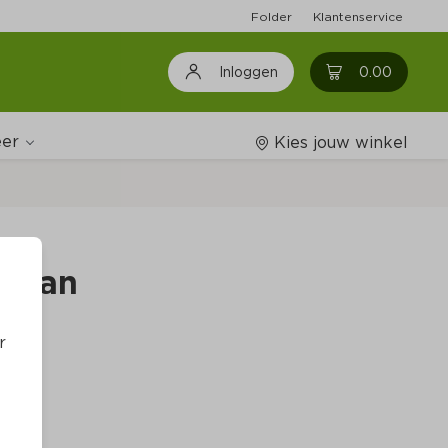
Folder
Klantenservice
0
0.00
Inloggen
er
Kies jouw winkel
Wijnshop
ceaan
Boodschappenlijstjes
r