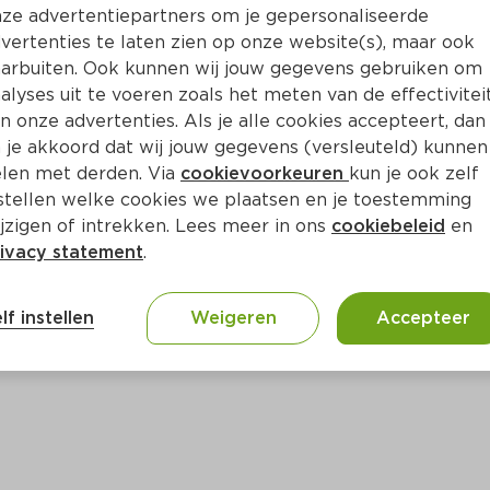
Bewaar i
Toevoegen
ze advertentiepartners om je gepersonaliseerde
vertenties te laten zien op onze website(s), maar ook
arbuiten. Ook kunnen wij jouw gegevens gebruiken om
alyses uit te voeren zoals het meten van de effectivitei
n onze advertenties. Als je alle cookies accepteert, dan
 je akkoord dat wij jouw gegevens (versleuteld) kunnen
len met derden. Via
cookievoorkeuren
kun je ook zelf
stellen welke cookies we plaatsen en je toestemming
jzigen of intrekken. Lees meer in ons
cookiebeleid
en
ivacy statement
.
ct
lf instellen
Weigeren
Accepteer