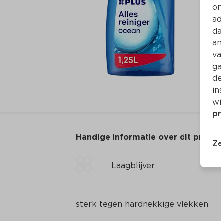
on
ad
da
an
va
ga
de
in
wi
pr
Handige informatie over dit produ
Ze
Laagblijver
sterk tegen hardnekkige vlekken