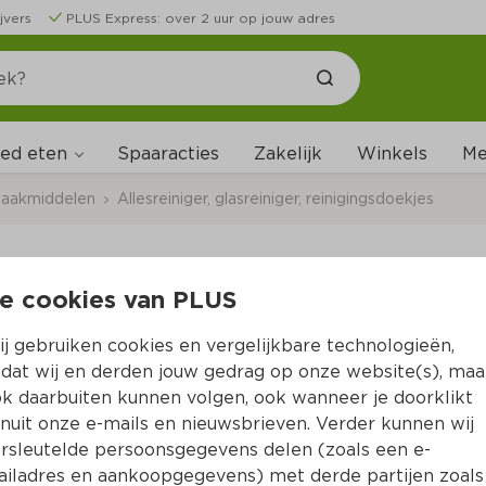
jvers
PLUS Express: over 2 uur op jouw adres
ed eten
Me
Spaaracties
Zakelijk
Winkels
aakmiddelen
Allesreiniger, glasreiniger, reinigingsdoekjes
e cookies van PLUS
PLUS Allesreiniger o
j gebruiken cookies en vergelijkbare technologieën,
Per Fles 1250 ml  (per liter €0.55)
dat wij en derden jouw gedrag op onze website(s), maa
k daarbuiten kunnen volgen, ook wanneer je doorklikt
0.
69
nuit onze e-mails en nieuwsbrieven. Verder kunnen wij
rsleutelde persoonsgegevens delen (zoals een e-
iladres en aankoopgegevens) met derde partijen zoals