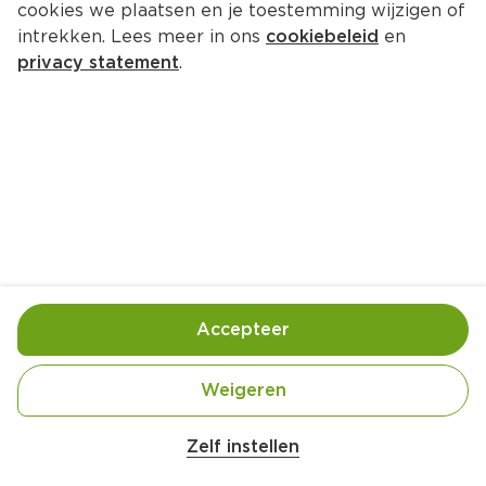
cookies we plaatsen en je toestemming wijzigen of
PLUS Ananassap
intrekken. Lees meer in ons
cookiebeleid
en
Per Fles 1000 ml
privacy statement
.
2.
59
Toevoegen
Bewaar in je lijstje
Accepteer
Handige informatie over dit product
Laagblijver
Weigeren
Zelf instellen
Nutri-Score D