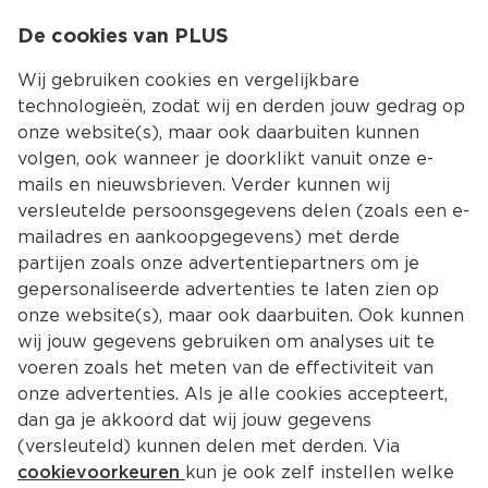
0
De cookies van PLUS
0.00
MENU
Wij gebruiken cookies en vergelijkbare
technologieën, zodat wij en derden jouw gedrag op
onze website(s), maar ook daarbuiten kunnen
Kies jouw winke
volgen, ook wanneer je doorklikt vanuit onze e-
Terug
Producten
mails en nieuwsbrieven. Verder kunnen wij
versleutelde persoonsgegevens delen (zoals een e-
mailadres en aankoopgegevens) met derde
partijen zoals onze advertentiepartners om je
gepersonaliseerde advertenties te laten zien op
onze website(s), maar ook daarbuiten. Ook kunnen
wij jouw gegevens gebruiken om analyses uit te
voeren zoals het meten van de effectiviteit van
onze advertenties. Als je alle cookies accepteert,
dan ga je akkoord dat wij jouw gegevens
(versleuteld) kunnen delen met derden. Via
cookievoorkeuren
kun je ook zelf instellen welke