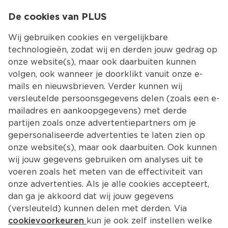
0
De cookies van PLUS
0.00
MENU
Wij gebruiken cookies en vergelijkbare
technologieën, zodat wij en derden jouw gedrag op
onze website(s), maar ook daarbuiten kunnen
Kies jouw winke
volgen, ook wanneer je doorklikt vanuit onze e-
Terug
Producten
mails en nieuwsbrieven. Verder kunnen wij
versleutelde persoonsgegevens delen (zoals een e-
mailadres en aankoopgegevens) met derde
partijen zoals onze advertentiepartners om je
gepersonaliseerde advertenties te laten zien op
onze website(s), maar ook daarbuiten. Ook kunnen
wij jouw gegevens gebruiken om analyses uit te
voeren zoals het meten van de effectiviteit van
onze advertenties. Als je alle cookies accepteert,
dan ga je akkoord dat wij jouw gegevens
(versleuteld) kunnen delen met derden. Via
cookievoorkeuren
kun je ook zelf instellen welke