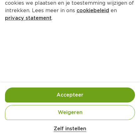
cookies we plaatsen en je toestemming wijzigen of
PLUS Appelkruimelkoeken
intrekken. Lees meer in ons
cookiebeleid
en
Tray 6 st  (stuks €0.42)
privacy statement
.
2.
49
Toevoegen
Bewaar in je lijstje
Accepteer
Handige informatie over dit product
Nutri-Score E
Weigeren
Zelf instellen
Vegetarisch