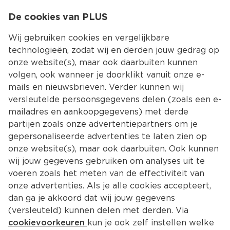
0
De cookies van PLUS
0.00
MENU
Wij gebruiken cookies en vergelijkbare
technologieën, zodat wij en derden jouw gedrag op
onze website(s), maar ook daarbuiten kunnen
Kies jouw winke
volgen, ook wanneer je doorklikt vanuit onze e-
Terug
Producten
mails en nieuwsbrieven. Verder kunnen wij
versleutelde persoonsgegevens delen (zoals een e-
mailadres en aankoopgegevens) met derde
partijen zoals onze advertentiepartners om je
gepersonaliseerde advertenties te laten zien op
onze website(s), maar ook daarbuiten. Ook kunnen
wij jouw gegevens gebruiken om analyses uit te
voeren zoals het meten van de effectiviteit van
onze advertenties. Als je alle cookies accepteert,
dan ga je akkoord dat wij jouw gegevens
(versleuteld) kunnen delen met derden. Via
cookievoorkeuren
kun je ook zelf instellen welke