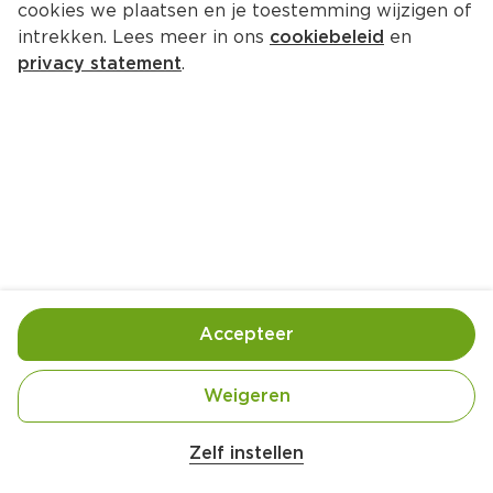
cookies we plaatsen en je toestemming wijzigen of
PLUS Bapao kip
intrekken. Lees meer in ons
cookiebeleid
en
Per Zak 115 g  (per kilo €10.35)
privacy statement
.
1.
19
Toevoegen
Bewaar in je lijstje
Accepteer
Handige informatie over dit product
Laagblijver
Weigeren
Belangrijke veiligheidswaarschuwing
Amogusti olijven gevuld met citroen blik 
Zelf instellen
Beter Leven 1 Ster
200g