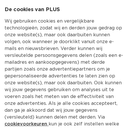
0
De cookies van PLUS
0.00
MENU
Wij gebruiken cookies en vergelijkbare
technologieën, zodat wij en derden jouw gedrag op
onze website(s), maar ook daarbuiten kunnen
Kies jouw winke
volgen, ook wanneer je doorklikt vanuit onze e-
Terug
Producten
mails en nieuwsbrieven. Verder kunnen wij
versleutelde persoonsgegevens delen (zoals een e-
mailadres en aankoopgegevens) met derde
partijen zoals onze advertentiepartners om je
gepersonaliseerde advertenties te laten zien op
onze website(s), maar ook daarbuiten. Ook kunnen
wij jouw gegevens gebruiken om analyses uit te
voeren zoals het meten van de effectiviteit van
onze advertenties. Als je alle cookies accepteert,
dan ga je akkoord dat wij jouw gegevens
(versleuteld) kunnen delen met derden. Via
cookievoorkeuren
kun je ook zelf instellen welke