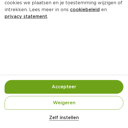
cookies we plaatsen en je toestemming wijzigen of
PLUS Boerentrots Kipborrelmix 
intrekken. Lees meer in ons
cookiebeleid
en
milde chili
privacy statement
.
Per Tray 900 g  (per kilo €8.32)
7.
49
Toevoegen
Bewaar in je lijstje
Accepteer
Handige informatie over dit product
Weigeren
Beter Leven 1 Ster
Zelf instellen