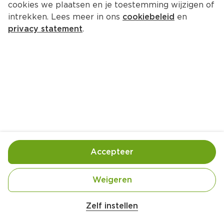
cookies we plaatsen en je toestemming wijzigen of
PLUS Boerentrots Mager 
intrekken. Lees meer in ons
cookiebeleid
en
rundergehakt Blonde D'Aquitaine
privacy statement
.
Per Zak 500 g  (per kilo €13.58)
6.
79
Toevoegen
Bewaar in je lijstje
Accepteer
Handige informatie over dit product
Weigeren
Beter Leven 2 Ster
Zelf instellen