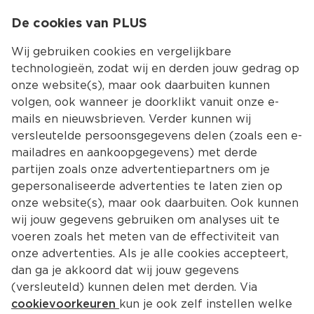
0
De cookies van PLUS
0.00
MENU
Wij gebruiken cookies en vergelijkbare
technologieën, zodat wij en derden jouw gedrag op
onze website(s), maar ook daarbuiten kunnen
Kies jouw winke
volgen, ook wanneer je doorklikt vanuit onze e-
Terug
Producten
mails en nieuwsbrieven. Verder kunnen wij
versleutelde persoonsgegevens delen (zoals een e-
mailadres en aankoopgegevens) met derde
partijen zoals onze advertentiepartners om je
gepersonaliseerde advertenties te laten zien op
onze website(s), maar ook daarbuiten. Ook kunnen
wij jouw gegevens gebruiken om analyses uit te
voeren zoals het meten van de effectiviteit van
onze advertenties. Als je alle cookies accepteert,
dan ga je akkoord dat wij jouw gegevens
(versleuteld) kunnen delen met derden. Via
cookievoorkeuren
kun je ook zelf instellen welke