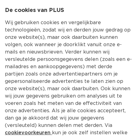
0
De cookies van PLUS
0.00
MENU
Wij gebruiken cookies en vergelijkbare
technologieën, zodat wij en derden jouw gedrag op
onze website(s), maar ook daarbuiten kunnen
Kies jouw winke
volgen, ook wanneer je doorklikt vanuit onze e-
Terug
Producten
mails en nieuwsbrieven. Verder kunnen wij
versleutelde persoonsgegevens delen (zoals een e-
mailadres en aankoopgegevens) met derde
partijen zoals onze advertentiepartners om je
gepersonaliseerde advertenties te laten zien op
onze website(s), maar ook daarbuiten. Ook kunnen
wij jouw gegevens gebruiken om analyses uit te
voeren zoals het meten van de effectiviteit van
onze advertenties. Als je alle cookies accepteert,
dan ga je akkoord dat wij jouw gegevens
(versleuteld) kunnen delen met derden. Via
cookievoorkeuren
kun je ook zelf instellen welke