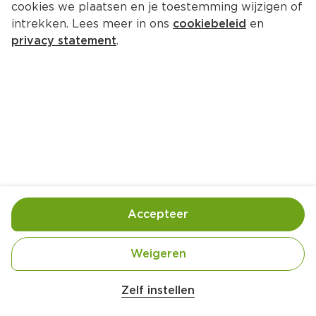
cookies we plaatsen en je toestemming wijzigen of
PLUS Boerentrots Verse 
intrekken. Lees meer in ons
cookiebeleid
en
rookworst mager
privacy statement
.
Per Wikkel 250 g 
Product niet beschikbaar bij jouw PLUS.
Handige informatie over dit product
Beter Leven 1 Ster
Accepteer
Nutri-Score D
Weigeren
Zelf instellen
Bereidingswijze