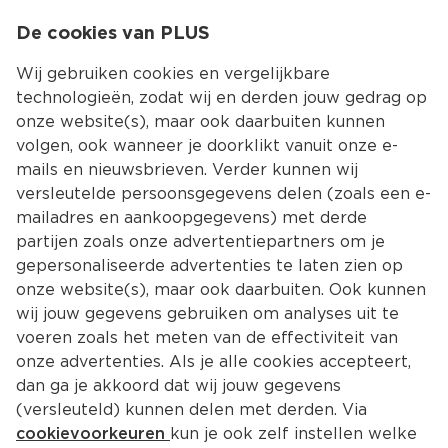
0
De cookies van PLUS
0.00
MENU
Wij gebruiken cookies en vergelijkbare
technologieën, zodat wij en derden jouw gedrag op
onze website(s), maar ook daarbuiten kunnen
Kies jouw winke
volgen, ook wanneer je doorklikt vanuit onze e-
Terug
Producten
mails en nieuwsbrieven. Verder kunnen wij
versleutelde persoonsgegevens delen (zoals een e-
mailadres en aankoopgegevens) met derde
partijen zoals onze advertentiepartners om je
gepersonaliseerde advertenties te laten zien op
onze website(s), maar ook daarbuiten. Ook kunnen
wij jouw gegevens gebruiken om analyses uit te
voeren zoals het meten van de effectiviteit van
onze advertenties. Als je alle cookies accepteert,
dan ga je akkoord dat wij jouw gegevens
(versleuteld) kunnen delen met derden. Via
cookievoorkeuren
kun je ook zelf instellen welke