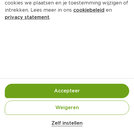
cookies we plaatsen en je toestemming wijzigen of
PLUS Carpaccio truffel kaas 
intrekken. Lees meer in ons
cookiebeleid
en
pijnboompitten
privacy statement
.
Per Tray 143 g  (per kilo €31.40)
4.
49
Toevoegen
Bewaar in je lijstje
Accepteer
Handige informatie over dit product
Weigeren
Belangrijke veiligheidswaarschuwing
Nutri-Score D
Amogusti olijven gevuld met citroen blik 
Zelf instellen
200g