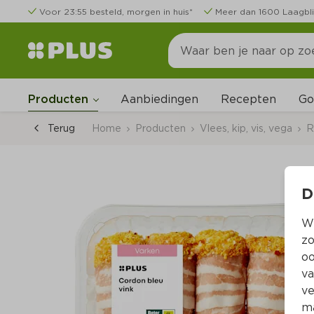
Voor 23:55 besteld, morgen in huis*
Meer dan 1600 Laagbli
Go
Producten
Aanbiedingen
Recepten
Terug
Home
Producten
Vlees, kip, vis, vega
R
D
Wi
zo
oo
va
ve
ma