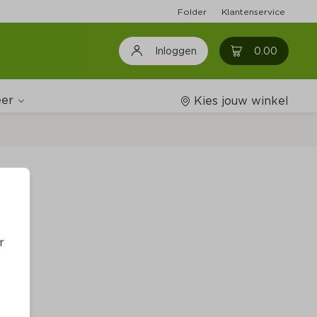
Folder
Klantenservice
0
0.00
Inloggen
er
Kies jouw winkel
Wijnshop
nk
Boodschappenlijstjes
r