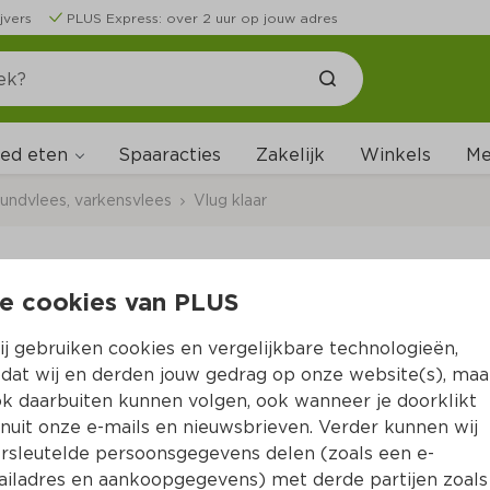
jvers
PLUS Express: over 2 uur op jouw adres
ed eten
Me
Spaaracties
Zakelijk
Winkels
undvlees, varkensvlees
Vlug klaar
e cookies van PLUS
PLUS Cordon bleu vi
j gebruiken cookies en vergelijkbare technologieën,
Per Tray 408 g  (per kilo €9.78)
dat wij en derden jouw gedrag op onze website(s), maa
k daarbuiten kunnen volgen, ook wanneer je doorklikt
3.
99
nuit onze e-mails en nieuwsbrieven. Verder kunnen wij
rsleutelde persoonsgegevens delen (zoals een e-
iladres en aankoopgegevens) met derde partijen zoals