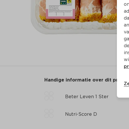
on
ad
da
an
va
ga
de
in
wi
pr
Handige informatie over dit produ
Ze
Beter Leven 1 Ster
Nutri-Score D