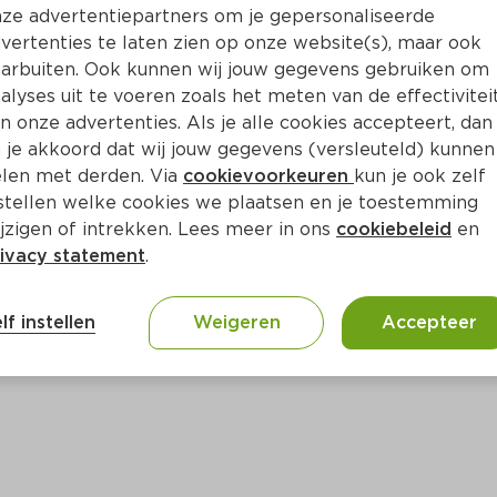
Bewaar i
Toevoegen
ze advertentiepartners om je gepersonaliseerde
vertenties te laten zien op onze website(s), maar ook
arbuiten. Ook kunnen wij jouw gegevens gebruiken om
alyses uit te voeren zoals het meten van de effectivitei
n onze advertenties. Als je alle cookies accepteert, dan
 je akkoord dat wij jouw gegevens (versleuteld) kunnen
len met derden. Via
cookievoorkeuren
kun je ook zelf
stellen welke cookies we plaatsen en je toestemming
jzigen of intrekken. Lees meer in ons
cookiebeleid
en
ivacy statement
.
ct
lf instellen
Weigeren
Accepteer