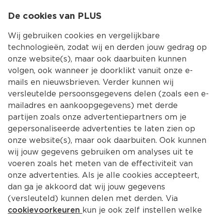
0
De cookies van PLUS
0.00
MENU
Wij gebruiken cookies en vergelijkbare
technologieën, zodat wij en derden jouw gedrag op
onze website(s), maar ook daarbuiten kunnen
Kies jouw winke
volgen, ook wanneer je doorklikt vanuit onze e-
Terug
Producten
mails en nieuwsbrieven. Verder kunnen wij
versleutelde persoonsgegevens delen (zoals een e-
mailadres en aankoopgegevens) met derde
partijen zoals onze advertentiepartners om je
gepersonaliseerde advertenties te laten zien op
onze website(s), maar ook daarbuiten. Ook kunnen
wij jouw gegevens gebruiken om analyses uit te
voeren zoals het meten van de effectiviteit van
onze advertenties. Als je alle cookies accepteert,
dan ga je akkoord dat wij jouw gegevens
(versleuteld) kunnen delen met derden. Via
cookievoorkeuren
kun je ook zelf instellen welke