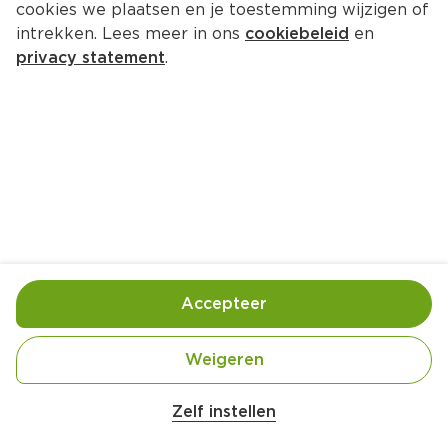
cookies we plaatsen en je toestemming wijzigen of
PLUS Crunchy choco's Fairtrade
intrekken. Lees meer in ons
cookiebeleid
en
Per Stazak 150 g  (per kilo €11.40)
privacy statement
.
1.
71
Toevoegen
Bewaar in je lijstje
Accepteer
Handige informatie over dit product
Fairtrade Cacao
Weigeren
Zelf instellen
Laagblijver