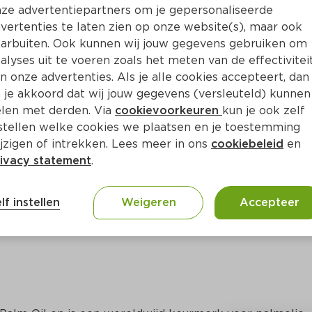
Bewaar i
Toevoegen
ze advertentiepartners om je gepersonaliseerde
vertenties te laten zien op onze website(s), maar ook
arbuiten. Ook kunnen wij jouw gegevens gebruiken om
alyses uit te voeren zoals het meten van de effectivitei
n onze advertenties. Als je alle cookies accepteert, dan
 je akkoord dat wij jouw gegevens (versleuteld) kunnen
len met derden. Via
cookievoorkeuren
kun je ook zelf
stellen welke cookies we plaatsen en je toestemming
jzigen of intrekken. Lees meer in ons
cookiebeleid
en
ivacy statement
.
ct
lf instellen
Weigeren
Accepteer