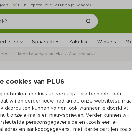
jvers
PLUS Express: over 2 uur op jouw adres
ed eten
Me
Spaaracties
Zakelijk
Winkels
ucten
Harde broodjes, snacks
Zoete snacks
e cookies van PLUS
PLUS Donut Aardbei
j gebruiken cookies en vergelijkbare technologieën,
Per Stuk 1 st
dat wij en derden jouw gedrag op onze website(s), maa
k daarbuiten kunnen volgen, ook wanneer je doorklikt
0.
79
nuit onze e-mails en nieuwsbrieven. Verder kunnen wij
rsleutelde persoonsgegevens delen (zoals een e-
iladres en aankoopgegevens) met derde partijen zoals