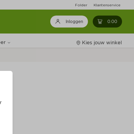
Folder
Klantenservice
0
0.00
Inloggen
er
Kies jouw winkel
Wijnshop
Boodschappenlijstjes
r