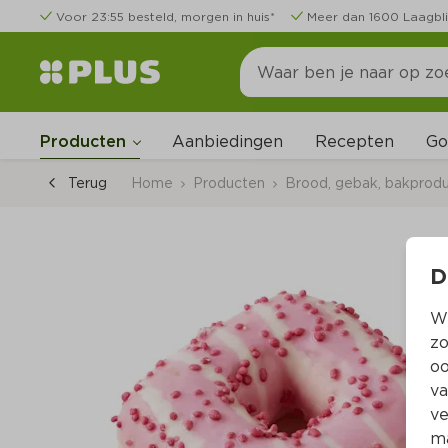
Voor 23:55 besteld, morgen in huis*
Meer dan 1600 Laagbli
Go
Producten
Aanbiedingen
Recepten
Terug
Home
Producten
Brood, gebak, bakprod
D
Wi
zo
oo
va
ve
ma