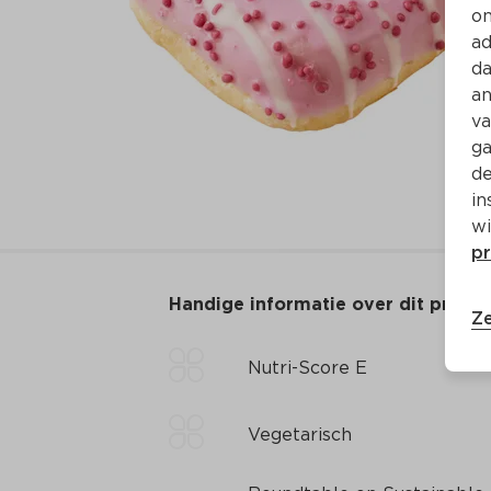
on
ad
da
an
va
ga
de
in
wi
pr
Handige informatie over dit produ
Ze
Nutri-Score E
Vegetarisch