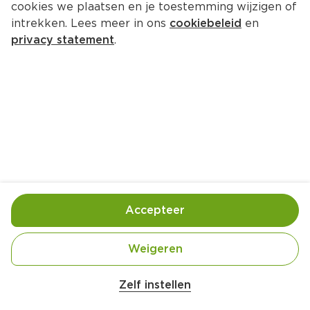
cookies we plaatsen en je toestemming wijzigen of
PLUS Doperwten zeer fijn
intrekken. Lees meer in ons
cookiebeleid
en
Per Pot 340 g  (per kilo €1.97)
privacy statement
.
0.
67
Toevoegen
Bewaar in je lijstje
Accepteer
Handige informatie over dit product
Laagblijver
Weigeren
Zelf instellen
Nutri-Score A