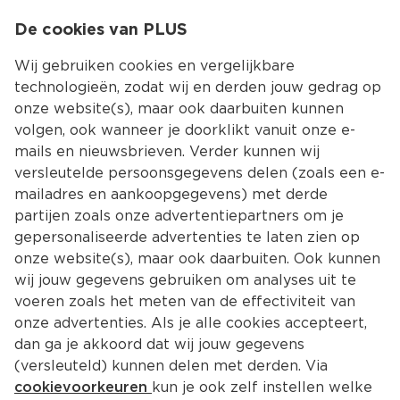
0
De cookies van PLUS
0.00
MENU
Wij gebruiken cookies en vergelijkbare
technologieën, zodat wij en derden jouw gedrag op
onze website(s), maar ook daarbuiten kunnen
Kies jouw winke
volgen, ook wanneer je doorklikt vanuit onze e-
Terug
Producten
mails en nieuwsbrieven. Verder kunnen wij
versleutelde persoonsgegevens delen (zoals een e-
mailadres en aankoopgegevens) met derde
partijen zoals onze advertentiepartners om je
gepersonaliseerde advertenties te laten zien op
onze website(s), maar ook daarbuiten. Ook kunnen
wij jouw gegevens gebruiken om analyses uit te
voeren zoals het meten van de effectiviteit van
onze advertenties. Als je alle cookies accepteert,
dan ga je akkoord dat wij jouw gegevens
(versleuteld) kunnen delen met derden. Via
cookievoorkeuren
kun je ook zelf instellen welke