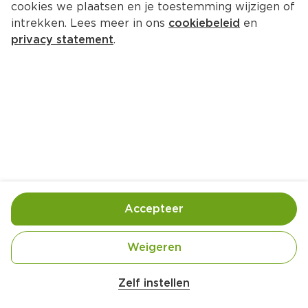
cookies we plaatsen en je toestemming wijzigen of
Bonduelle gebroken 
intrekken. Lees meer in ons
cookiebeleid
en
sperzieboontjes
privacy statement
.
Per 5 stuks
Per 5 stuks
Per 5 stuks
0.
86
Toevoegen
Wishkas
Accepteer
Bewaar in je lijstje
Weigeren
Zelf instellen