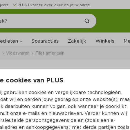
jvers
PLUS Express: over 2 uur op jouw adres
ed eten
Me
Spaaracties
Zakelijk
Winkels
s
Vleeswaren
Filet americain
e cookies van PLUS
PLUS Filet americain
j gebruiken cookies en vergelijkbare technologieën,
Per Bakje 150 g  (per kilo €21.27)
dat wij en derden jouw gedrag op onze website(s), maa
k daarbuiten kunnen volgen, ook wanneer je doorklikt
3.
19
nuit onze e-mails en nieuwsbrieven. Verder kunnen wij
rsleutelde persoonsgegevens delen (zoals een e-
iladres en aankoopgegevens) met derde partijen zoals