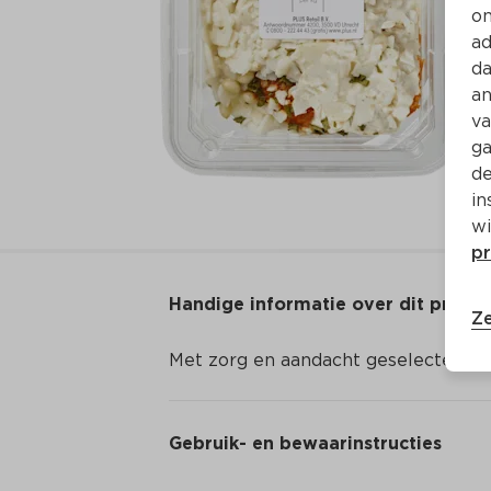
on
ad
da
an
va
ga
de
in
wi
pr
Handige informatie over dit produ
Ze
Met zorg en aandacht geselecteerd
Gebruik- en bewaarinstructies