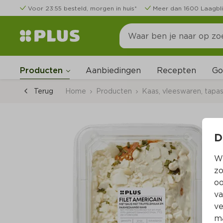
Voor 23:55 besteld, morgen in huis*
Meer dan 1600 Laagbli
Go
Producten
Aanbiedingen
Recepten
Terug
Home
Producten
Kaas, vleeswaren, tapa
D
Wi
zo
oo
va
ve
ma