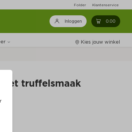
Folder
Klantenservice
0
0.00
Inloggen
er
Kies jouw winkel
Wijnshop
 met truffelsmaak
Boodschappenlijstjes
r