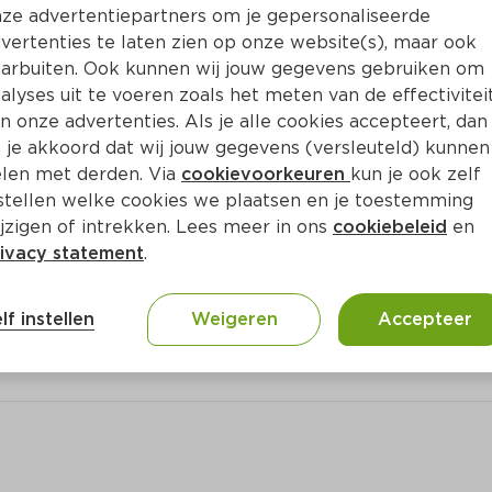
Bewaar i
Toevoegen
ze advertentiepartners om je gepersonaliseerde
vertenties te laten zien op onze website(s), maar ook
arbuiten. Ook kunnen wij jouw gegevens gebruiken om
alyses uit te voeren zoals het meten van de effectivitei
n onze advertenties. Als je alle cookies accepteert, dan
 je akkoord dat wij jouw gegevens (versleuteld) kunnen
len met derden. Via
cookievoorkeuren
kun je ook zelf
stellen welke cookies we plaatsen en je toestemming
jzigen of intrekken. Lees meer in ons
cookiebeleid
en
ivacy statement
.
ct
lf instellen
Weigeren
Accepteer