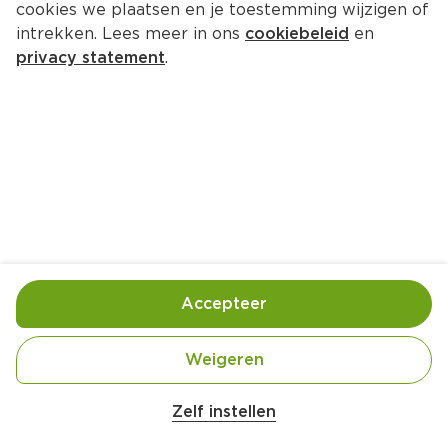
cookies we plaatsen en je toestemming wijzigen of
PLUS Filet americain peper cup
intrekken. Lees meer in ons
cookiebeleid
en
Per Bakje 70 g  (per kilo €28.43)
privacy statement
.
1.
99
Toevoegen
Bewaar in je lijstje
Accepteer
Handige informatie over dit product
Nutri-Score D
Weigeren
Zelf instellen