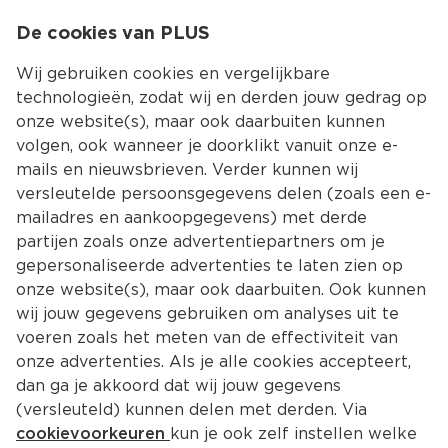
0
De cookies van PLUS
0.00
MENU
Wij gebruiken cookies en vergelijkbare
technologieën, zodat wij en derden jouw gedrag op
onze website(s), maar ook daarbuiten kunnen
Kies jouw winke
volgen, ook wanneer je doorklikt vanuit onze e-
Terug
Producten
mails en nieuwsbrieven. Verder kunnen wij
versleutelde persoonsgegevens delen (zoals een e-
mailadres en aankoopgegevens) met derde
partijen zoals onze advertentiepartners om je
gepersonaliseerde advertenties te laten zien op
onze website(s), maar ook daarbuiten. Ook kunnen
wij jouw gegevens gebruiken om analyses uit te
voeren zoals het meten van de effectiviteit van
onze advertenties. Als je alle cookies accepteert,
dan ga je akkoord dat wij jouw gegevens
(versleuteld) kunnen delen met derden. Via
cookievoorkeuren
kun je ook zelf instellen welke