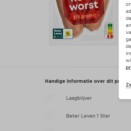
on
ad
da
an
va
ga
de
in
wi
pr
Handige informatie over dit produ
Ze
Laagblijver
Beter Leven 1 Ster