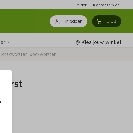
Folder
Klantenservice
0
0.00
Inloggen
er
Kies jouw winkel
 knakworsten, bockworsten
Wijnshop
worst
Boodschappenlijstjes
r