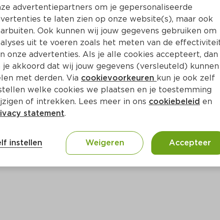
Bewaar i
Toevoegen
ze advertentiepartners om je gepersonaliseerde
vertenties te laten zien op onze website(s), maar ook
arbuiten. Ook kunnen wij jouw gegevens gebruiken om
alyses uit te voeren zoals het meten van de effectivitei
n onze advertenties. Als je alle cookies accepteert, dan
 je akkoord dat wij jouw gegevens (versleuteld) kunnen
len met derden. Via
cookievoorkeuren
kun je ook zelf
stellen welke cookies we plaatsen en je toestemming
jzigen of intrekken. Lees meer in ons
cookiebeleid
en
ivacy statement
.
ct
lf instellen
Weigeren
Accepteer