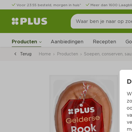
Voor 23:55 besteld, morgen in huis*
Meer dan 1600 Laagbli
Go
Producten
Aanbiedingen
Recepten
Terug
Home
Producten
Soepen, conserven, sa
D
Wi
zo
oo
va
ve
ma