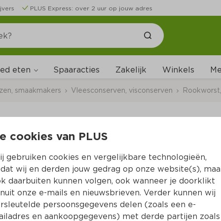
jvers
PLUS Express: over 2 uur op jouw adres
ed eten
Me
Spaaracties
Zakelijk
Winkels
uzen, smaakmakers
Vleesconserven, visconserven
Rookworst,
e cookies van PLUS
PLUS Gelderse Rook
j gebruiken cookies en vergelijkbare technologieën,
Per Krimp 275 g  (per kilo €7.24)
dat wij en derden jouw gedrag op onze website(s), maa
k daarbuiten kunnen volgen, ook wanneer je doorklikt
1.
99
nuit onze e-mails en nieuwsbrieven. Verder kunnen wij
rsleutelde persoonsgegevens delen (zoals een e-
iladres en aankoopgegevens) met derde partijen zoals