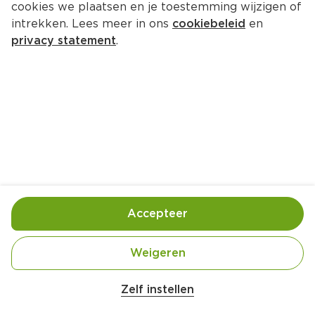
cookies we plaatsen en je toestemming wijzigen of
PLUS Gemengd gehakt VDV
intrekken. Lees meer in ons
cookiebeleid
en
Per Zak 750 g  (per kilo €7.32)
privacy statement
.
5.
49
Toevoegen
Bewaar in je lijstje
Accepteer
Handige informatie over dit product
Laagblijver
Weigeren
Zelf instellen
Nutri-Score D