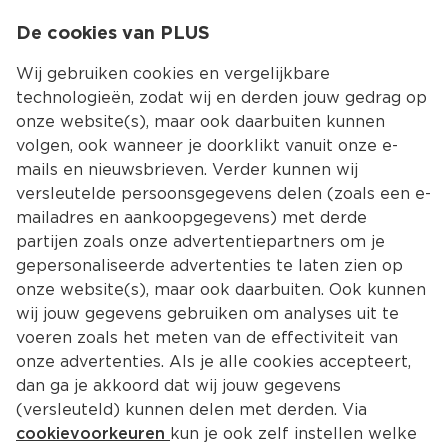
0
De cookies van PLUS
0.00
MENU
Wij gebruiken cookies en vergelijkbare
technologieën, zodat wij en derden jouw gedrag op
onze website(s), maar ook daarbuiten kunnen
Kies jouw winke
volgen, ook wanneer je doorklikt vanuit onze e-
Terug
Producten
mails en nieuwsbrieven. Verder kunnen wij
versleutelde persoonsgegevens delen (zoals een e-
mailadres en aankoopgegevens) met derde
partijen zoals onze advertentiepartners om je
gepersonaliseerde advertenties te laten zien op
onze website(s), maar ook daarbuiten. Ook kunnen
wij jouw gegevens gebruiken om analyses uit te
voeren zoals het meten van de effectiviteit van
onze advertenties. Als je alle cookies accepteert,
dan ga je akkoord dat wij jouw gegevens
(versleuteld) kunnen delen met derden. Via
cookievoorkeuren
kun je ook zelf instellen welke