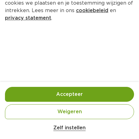
cookies we plaatsen en je toestemming wijzigen of
PLUS Glutenvrije spaghetti
intrekken. Lees meer in ons
cookiebeleid
en
Per Zak 500 g  (per kilo €2.98)
privacy statement
.
1.
49
Toevoegen
Bewaar in je lijstje
Accepteer
Handige informatie over dit product
Nutri-Score B
Weigeren
Zelf instellen
Vegan