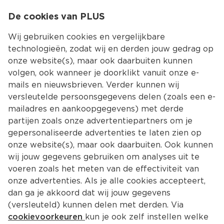
0
De cookies van PLUS
0.00
MENU
Wij gebruiken cookies en vergelijkbare
technologieën, zodat wij en derden jouw gedrag op
onze website(s), maar ook daarbuiten kunnen
Kies jouw winke
volgen, ook wanneer je doorklikt vanuit onze e-
Terug
Producten
mails en nieuwsbrieven. Verder kunnen wij
versleutelde persoonsgegevens delen (zoals een e-
mailadres en aankoopgegevens) met derde
partijen zoals onze advertentiepartners om je
gepersonaliseerde advertenties te laten zien op
onze website(s), maar ook daarbuiten. Ook kunnen
wij jouw gegevens gebruiken om analyses uit te
voeren zoals het meten van de effectiviteit van
onze advertenties. Als je alle cookies accepteert,
dan ga je akkoord dat wij jouw gegevens
(versleuteld) kunnen delen met derden. Via
cookievoorkeuren
kun je ook zelf instellen welke