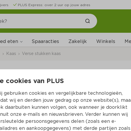
jvers
PLUS Express: over 2 uur op jouw adres
ed eten
Me
Spaaracties
Zakelijk
Winkels
s
Kaas
Verse stukken kaas
e cookies van PLUS
PLUS Goudse Jong B
j gebruiken cookies en vergelijkbare technologieën,
Per Krimp 1 kg
dat wij en derden jouw gedrag op onze website(s), maa
k daarbuiten kunnen volgen, ook wanneer je doorklikt
14.
99
nuit onze e-mails en nieuwsbrieven. Verder kunnen wij
rsleutelde persoonsgegevens delen (zoals een e-
iladres en aankoopgegevens) met derde partijen zoals