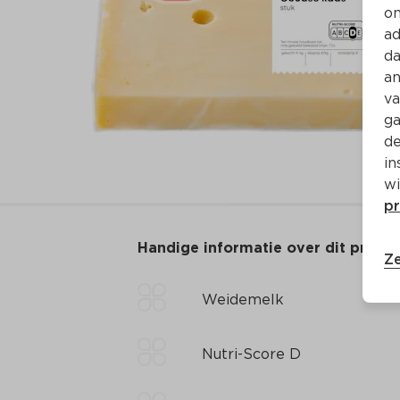
on
ad
da
an
va
ga
de
in
wi
pr
Handige informatie over dit produ
Ze
Weidemelk
Nutri-Score D