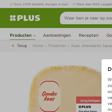
Voor 23:55 besteld, morgen in huis*
Meer dan 1600 Laagbli
Go
Producten
Aanbiedingen
Recepten
Terug
Home
Producten
Kaas, vleeswaren, tapa
D
Wi
zo
oo
va
ve
ma