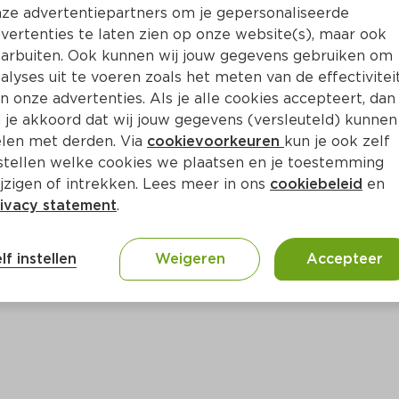
Bewaar i
Toevoegen
ze advertentiepartners om je gepersonaliseerde
vertenties te laten zien op onze website(s), maar ook
arbuiten. Ook kunnen wij jouw gegevens gebruiken om
alyses uit te voeren zoals het meten van de effectivitei
n onze advertenties. Als je alle cookies accepteert, dan
 je akkoord dat wij jouw gegevens (versleuteld) kunnen
len met derden. Via
cookievoorkeuren
kun je ook zelf
stellen welke cookies we plaatsen en je toestemming
jzigen of intrekken. Lees meer in ons
cookiebeleid
en
ivacy statement
.
ct
lf instellen
Weigeren
Accepteer