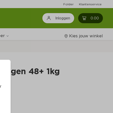
Folder
Klantenservice
0
0.00
Inloggen
er
Kies jouw winkel
Wijnshop
elegen 48+ 1kg
Boodschappenlijstjes
r