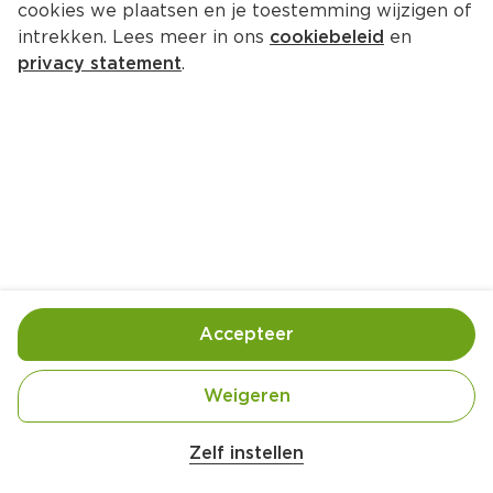
cookies we plaatsen en je toestemming wijzigen of
PLUS Huiswijn Rood fruitig 
intrekken. Lees meer in ons
cookiebeleid
en
soepel
privacy statement
.
Per Doos 6000 ml  (per liter €4.89)
29.
34
Toevoegen
Bewaar in je lijstje
Accepteer
Handige informatie over dit product
Weigeren
Belangrijke veiligheidswaarschuwing
Aan mensen onder 18 jaar verkopen wij geen 
Amogusti olijven gevuld met citroen blik 
alcohol.
Zelf instellen
200g