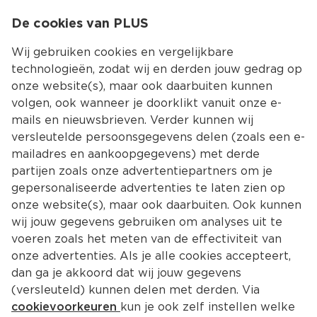
0
De cookies van PLUS
0.00
MENU
Wij gebruiken cookies en vergelijkbare
technologieën, zodat wij en derden jouw gedrag op
onze website(s), maar ook daarbuiten kunnen
Kies jouw winke
volgen, ook wanneer je doorklikt vanuit onze e-
Terug
Producten
mails en nieuwsbrieven. Verder kunnen wij
versleutelde persoonsgegevens delen (zoals een e-
mailadres en aankoopgegevens) met derde
partijen zoals onze advertentiepartners om je
gepersonaliseerde advertenties te laten zien op
onze website(s), maar ook daarbuiten. Ook kunnen
wij jouw gegevens gebruiken om analyses uit te
voeren zoals het meten van de effectiviteit van
onze advertenties. Als je alle cookies accepteert,
dan ga je akkoord dat wij jouw gegevens
(versleuteld) kunnen delen met derden. Via
cookievoorkeuren
kun je ook zelf instellen welke