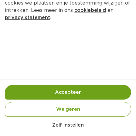
cookies we plaatsen en je toestemming wijzigen of
PLUS Huiswijn Wit zoet 
intrekken. Lees meer in ons
cookiebeleid
en
Per Doos 6000 ml  (per liter €4.89)
privacy statement
.
29.
34
Toevoegen
Bewaar in je lijstje
Accepteer
Handige informatie over dit product
Aan mensen onder 18 jaar verkopen wij geen 
Weigeren
Belangrijke veiligheidswaarschuwing
alcohol.
Amogusti olijven gevuld met citroen blik 
Zelf instellen
200g