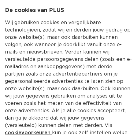
0
De cookies van PLUS
0.00
MENU
Wij gebruiken cookies en vergelijkbare
technologieën, zodat wij en derden jouw gedrag op
onze website(s), maar ook daarbuiten kunnen
Kies jouw winke
volgen, ook wanneer je doorklikt vanuit onze e-
Terug
Producten
mails en nieuwsbrieven. Verder kunnen wij
versleutelde persoonsgegevens delen (zoals een e-
mailadres en aankoopgegevens) met derde
partijen zoals onze advertentiepartners om je
gepersonaliseerde advertenties te laten zien op
onze website(s), maar ook daarbuiten. Ook kunnen
wij jouw gegevens gebruiken om analyses uit te
voeren zoals het meten van de effectiviteit van
onze advertenties. Als je alle cookies accepteert,
dan ga je akkoord dat wij jouw gegevens
(versleuteld) kunnen delen met derden. Via
cookievoorkeuren
kun je ook zelf instellen welke