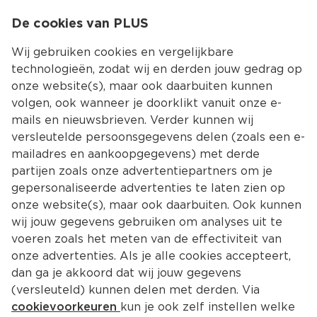
0
De cookies van PLUS
0.00
MENU
Wij gebruiken cookies en vergelijkbare
technologieën, zodat wij en derden jouw gedrag op
onze website(s), maar ook daarbuiten kunnen
Kies jouw winke
volgen, ook wanneer je doorklikt vanuit onze e-
Terug
Producten
mails en nieuwsbrieven. Verder kunnen wij
versleutelde persoonsgegevens delen (zoals een e-
mailadres en aankoopgegevens) met derde
partijen zoals onze advertentiepartners om je
gepersonaliseerde advertenties te laten zien op
onze website(s), maar ook daarbuiten. Ook kunnen
wij jouw gegevens gebruiken om analyses uit te
voeren zoals het meten van de effectiviteit van
onze advertenties. Als je alle cookies accepteert,
dan ga je akkoord dat wij jouw gegevens
(versleuteld) kunnen delen met derden. Via
cookievoorkeuren
kun je ook zelf instellen welke