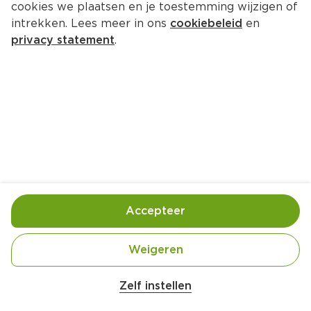
cookies we plaatsen en je toestemming wijzigen of
PLUS Knakworsten mager
intrekken. Lees meer in ons
cookiebeleid
en
Per Blik 400 g  (per kilo €4.98)
privacy statement
.
1.
99
Toevoegen
Bewaar in je lijstje
Accepteer
Handige informatie over dit product
Beter Leven 1 Ster
Weigeren
Zelf instellen
BETER LEVEN KEURMERK Het varkens- en 