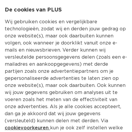
0
De cookies van PLUS
0.00
MENU
Wij gebruiken cookies en vergelijkbare
technologieën, zodat wij en derden jouw gedrag op
onze website(s), maar ook daarbuiten kunnen
Kies jouw winke
volgen, ook wanneer je doorklikt vanuit onze e-
Terug
Producten
mails en nieuwsbrieven. Verder kunnen wij
versleutelde persoonsgegevens delen (zoals een e-
mailadres en aankoopgegevens) met derde
partijen zoals onze advertentiepartners om je
gepersonaliseerde advertenties te laten zien op
onze website(s), maar ook daarbuiten. Ook kunnen
wij jouw gegevens gebruiken om analyses uit te
voeren zoals het meten van de effectiviteit van
onze advertenties. Als je alle cookies accepteert,
dan ga je akkoord dat wij jouw gegevens
(versleuteld) kunnen delen met derden. Via
cookievoorkeuren
kun je ook zelf instellen welke